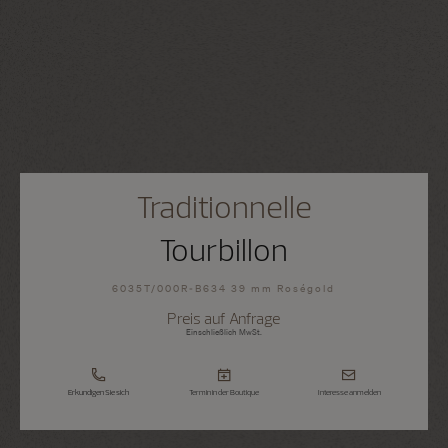
Traditionnelle
Tourbillon
6035T/000R-B634 39 mm Roségold
Preis auf Anfrage
Einschließlich MwSt.
Erkundigen Sie sich
Termin in der Boutique
Interesse anmelden