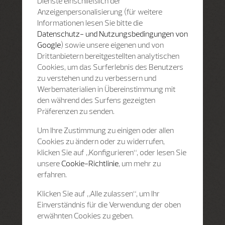
Dienste einschließlich der
Anzeigenpersonalisierung (für weitere
Informationen lesen Sie bitte die
Datenschutz- und Nutzungsbedingungen von
Google
) sowie unsere eigenen und von
Drittanbietern bereitgestellten analytischen
Cookies, um das Surferlebnis des Benutzers
zu verstehen und zu verbessern und
Werbematerialien in Übereinstimmung mit
den während des Surfens gezeigten
Präferenzen zu senden.
Um Ihre Zustimmung zu einigen oder allen
Cookies zu ändern oder zu widerrufen,
klicken Sie auf „Konfigurieren“, oder lesen Sie
unsere
Cookie-Richtlinie
, um mehr zu
erfahren.
Klicken Sie auf „Alle zulassen“, um Ihr
Einverständnis für die Verwendung der oben
erwähnten Cookies zu geben.