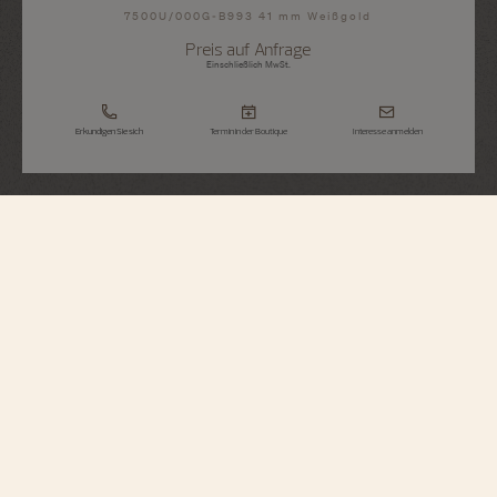
7500U/000G-B993 41 mm Weißgold
Preis auf Anfrage
Einschließlich MwSt.
Erkundigen Sie sich
Termin in der Boutique
Interesse anmelden
Métiers d'Art
Hommage An Naturforscher Und
Entdecker - Feuerland
7500U/000G-B993