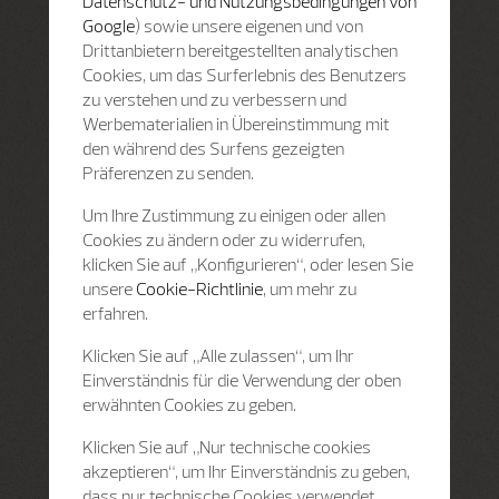
Datenschutz- und Nutzungsbedingungen von
Google
) sowie unsere eigenen und von
Drittanbietern bereitgestellten analytischen
Cookies, um das Surferlebnis des Benutzers
zu verstehen und zu verbessern und
Werbematerialien in Übereinstimmung mit
den während des Surfens gezeigten
Präferenzen zu senden.
Um Ihre Zustimmung zu einigen oder allen
Cookies zu ändern oder zu widerrufen,
klicken Sie auf „Konfigurieren“, oder lesen Sie
unsere
Cookie-Richtlinie
, um mehr zu
erfahren.
Klicken Sie auf „Alle zulassen“, um Ihr
Einverständnis für die Verwendung der oben
erwähnten Cookies zu geben.
Klicken Sie auf „Nur technische cookies
akzeptieren“, um Ihr Einverständnis zu geben,
dass nur technische Cookies verwendet