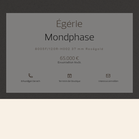
Égérie
Mondphase
8005F/120R-H002 37 mm Roségold
65.000 €
Einschließlich MwSt.
Erkundigen Sie sich
Termin in der Boutique
Interesse anmelden
Égérie