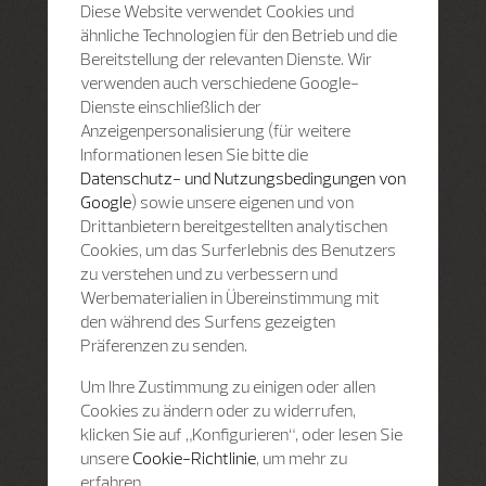
Diese Website verwendet Cookies und
ähnliche Technologien für den Betrieb und die
Bereitstellung der relevanten Dienste. Wir
verwenden auch verschiedene Google-
Dienste einschließlich der
Anzeigenpersonalisierung (für weitere
Informationen lesen Sie bitte die
Datenschutz- und Nutzungsbedingungen von
Google
) sowie unsere eigenen und von
Drittanbietern bereitgestellten analytischen
Cookies, um das Surferlebnis des Benutzers
zu verstehen und zu verbessern und
Werbematerialien in Übereinstimmung mit
den während des Surfens gezeigten
Präferenzen zu senden.
Um Ihre Zustimmung zu einigen oder allen
Cookies zu ändern oder zu widerrufen,
klicken Sie auf „Konfigurieren“, oder lesen Sie
unsere
Cookie-Richtlinie
, um mehr zu
erfahren.