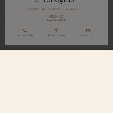
5520V/210A-B481 42.5 mm Edelstahl
39.800 €
Einschließlich MwSt.
Erkundigen Sie sich
Termin in der Boutique
Interesse anmelden
Overseas
Chronograph
5520V/210A-B481