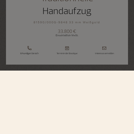
Handaufzug
81590/000G-9848 33 mm Weißgold
33.800 €
Einschließlich MwSt.
Erkundigen Sie sich
Termin in der Boutique
Interesse anmelden
Traditionnelle
Handaufzug
81590/000G-9848