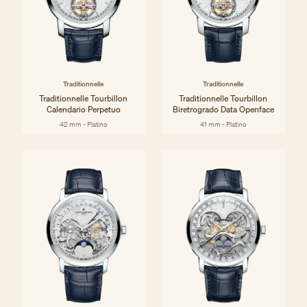
Traditionnelle
Traditionnelle
Traditionnelle Tourbillon
Traditionnelle Tourbillon
Calendario Perpetuo
Biretrogrado Data Openface
42 mm - Platino
41 mm - Platino