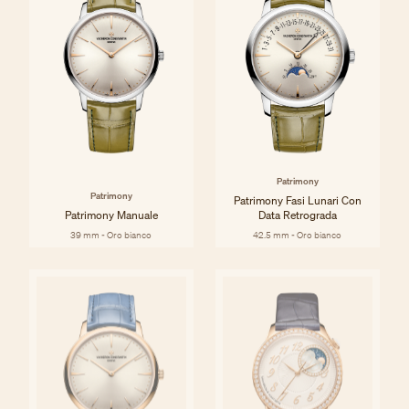
Patrimony
Patrimony
Patrimony Fasi Lunari Con
Patrimony Manuale
Data Retrograda
39 mm - Oro bianco
42.5 mm - Oro bianco