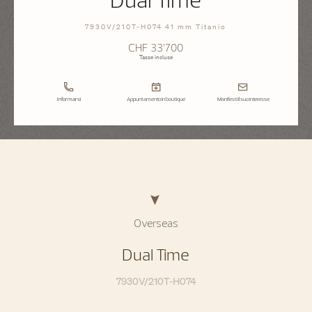
7930V/210T-H074 41 mm Titanio
CHF 33’700
Tasse incluse
Informarsi
Appuntamento in boutique
Manifesti il suo interesse
Overseas
Dual Time
7930V/210T-H074