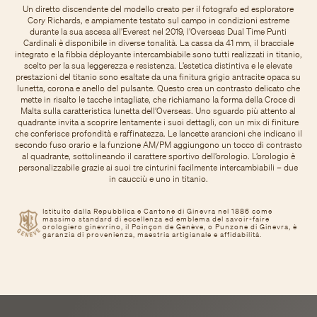
Un diretto discendente del modello creato per il fotografo ed esploratore
Cory Richards, e ampiamente testato sul campo in condizioni estreme
durante la sua ascesa all’Everest nel 2019, l’Overseas Dual Time Punti
Cardinali è disponibile in diverse tonalità. La cassa da 41 mm, il bracciale
integrato e la fibbia déployante intercambiabile sono tutti realizzati in titanio,
scelto per la sua leggerezza e resistenza. L’estetica distintiva e le elevate
prestazioni del titanio sono esaltate da una finitura grigio antracite opaca su
lunetta, corona e anello del pulsante. Questo crea un contrasto delicato che
mette in risalto le tacche intagliate, che richiamano la forma della Croce di
Malta sulla caratteristica lunetta dell’Overseas. Uno sguardo più attento al
quadrante invita a scoprire lentamente i suoi dettagli, con un mix di finiture
che conferisce profondità e raffinatezza. Le lancette arancioni che indicano il
secondo fuso orario e la funzione AM/PM aggiungono un tocco di contrasto
al quadrante, sottolineando il carattere sportivo dell’orologio. L’orologio è
personalizzabile grazie ai suoi tre cinturini facilmente intercambiabili – due
in caucciù e uno in titanio.
Istituito dalla Repubblica e Cantone di Ginevra nel 1886 come
massimo standard di eccellenza ed emblema del savoir-faire
orologiero ginevrino, il Poinçon de Genève, o Punzone di Ginevra, è
garanzia di provenienza, maestria artigianale e affidabilità.