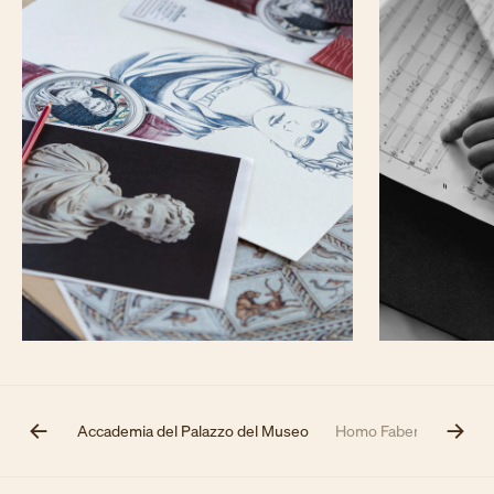
Il Met
Accademia del Palazzo del Museo
Homo Faber
Collabo