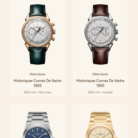
Historiques
Historiques
Historiques Cornes De Vache
Historiques Cornes De Vache
1955
1955
38.5 mm - Oro rosa
38.5 mm - Acciaio