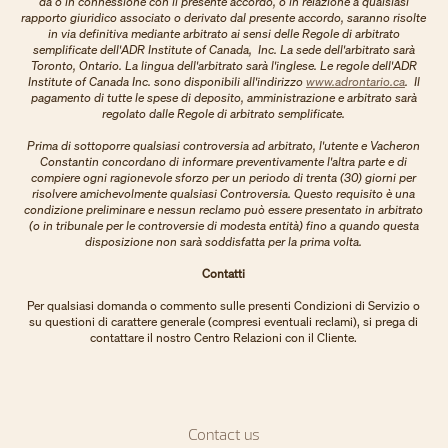
da o in connessione con il presente accordo, o in relazione a qualsiasi
rapporto giuridico associato o derivato dal presente accordo, saranno risolte
in via definitiva mediante arbitrato ai sensi delle Regole di arbitrato
semplificate dell'ADR Institute of Canada, Inc. La sede dell'arbitrato sarà
Toronto, Ontario. La lingua dell'arbitrato sarà l'inglese. Le regole dell'ADR
Institute of Canada Inc. sono disponibili all'indirizzo
www.adrontario.ca
. Il
pagamento di tutte le spese di deposito, amministrazione e arbitrato sarà
regolato dalle Regole di arbitrato semplificate.
Prima di sottoporre qualsiasi controversia ad arbitrato, l'utente e Vacheron
Constantin concordano di informare preventivamente l'altra parte e di
compiere ogni ragionevole sforzo per un periodo di trenta (30) giorni per
risolvere amichevolmente qualsiasi Controversia. Questo requisito è una
condizione preliminare e nessun reclamo può essere presentato in arbitrato
(o in tribunale per le controversie di modesta entità) fino a quando questa
disposizione non sarà soddisfatta per la prima volta.
Contatti
Per qualsiasi domanda o commento sulle presenti Condizioni di Servizio o
su questioni di carattere generale (compresi eventuali reclami), si prega di
contattare il nostro Centro Relazioni con il Cliente.
Contact us