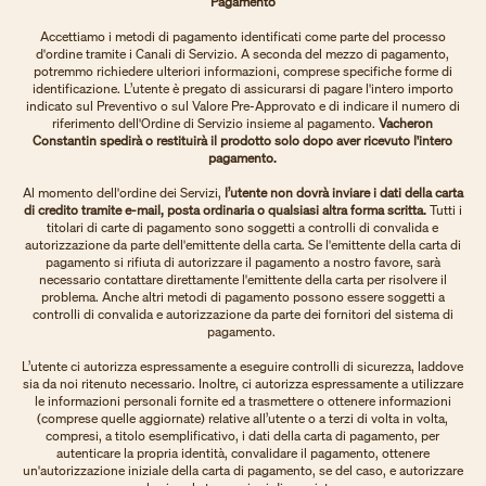
Pagamento
Accettiamo i metodi di pagamento identificati come parte del processo
d'ordine tramite i Canali di Servizio. A seconda del mezzo di pagamento,
potremmo richiedere ulteriori informazioni, comprese specifiche forme di
identificazione. L’utente è pregato di assicurarsi di pagare l'intero importo
indicato sul Preventivo o sul Valore Pre-Approvato e di indicare il numero di
riferimento dell'Ordine di Servizio insieme al pagamento.
Vacheron
Constantin spedirà o restituirà il prodotto solo dopo aver ricevuto l'intero
pagamento.
Al momento dell'ordine dei Servizi,
l’utente non dovrà inviare i dati della carta
di credito tramite e-mail, posta ordinaria o qualsiasi altra forma scritta.
Tutti i
titolari di carte di pagamento sono soggetti a controlli di convalida e
autorizzazione da parte dell'emittente della carta. Se l'emittente della carta di
pagamento si rifiuta di autorizzare il pagamento a nostro favore, sarà
necessario contattare direttamente l'emittente della carta per risolvere il
problema. Anche altri metodi di pagamento possono essere soggetti a
controlli di convalida e autorizzazione da parte dei fornitori del sistema di
pagamento.
L’utente ci autorizza espressamente a eseguire controlli di sicurezza, laddove
sia da noi ritenuto necessario. Inoltre, ci autorizza espressamente a utilizzare
le informazioni personali fornite ed a trasmettere o ottenere informazioni
(comprese quelle aggiornate) relative all’utente o a terzi di volta in volta,
compresi, a titolo esemplificativo, i dati della carta di pagamento, per
autenticare la propria identità, convalidare il pagamento, ottenere
un'autorizzazione iniziale della carta di pagamento, se del caso, e autorizzare