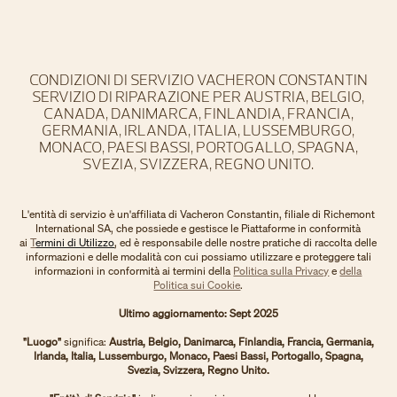
CONDIZIONI DI SERVIZIO VACHERON CONSTANTIN
SERVIZIO DI RIPARAZIONE PER AUSTRIA, BELGIO,
CANADA, DANIMARCA, FINLANDIA, FRANCIA,
GERMANIA, IRLANDA, ITALIA, LUSSEMBURGO,
MONACO, PAESI BASSI, PORTOGALLO, SPAGNA,
SVEZIA, SVIZZERA, REGNO UNITO.
L'entità di servizio è un'affiliata di Vacheron Constantin, filiale di Richemont
International SA, che possiede e gestisce le Piattaforme in conformità
ai
T
ermini di Utilizzo
, ed è responsabile delle nostre pratiche di raccolta delle
informazioni e delle modalità con cui possiamo utilizzare e proteggere tali
informazioni in conformità ai termini della
Politica sulla Privacy
e
della
Politica sui Cookie
.
Ultimo aggiornamento: Sept 2025
"Luogo"
significa:
Austria, Belgio, Danimarca, Finlandia, Francia, Germania,
Irlanda, Italia, Lussemburgo, Monaco, Paesi Bassi, Portogallo, Spagna,
Svezia, Svizzera, Regno Unito.