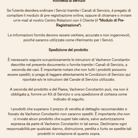
Richiesta di servizio
Se l’utente desidera ordinare i Servizi tramite i Canali di Servizio, è pregato di
compilare il modulo di pre-registrazione online, oppure di chiamare o inviare
un'e-mail al nostro Centro Relazioni con il Cliente (il
"Modulo di Pre-
Registrazione"
).
Le informazioni fornite devono essere veritiere, accurate e non ingannevoli,
poiché saranno utilizzate come riferimento per i Servizi.
Spedizione del prodotto
È necessario seguire scrupolosamente le istruzioni di Vacheron Constantin
descritte nel presente documento o fornite tramite i Canali di Servizio, a
seconda dei casi. È importante notare che non tutti i prodotti possono
essere spediti; si prega di leggere attentamente le Condizioni di Servizio qui
riportate e/o le istruzioni del Canale di Servizio utilizzato.
A seconda del prodotto e del Paese, Vacheron Constantin può, ma non è
obbligata a, fornire un Kit di Servizio o una spedizione di cortesia come
indicato di seguito.
I prodotti che superano il prezzo di vendita al dettaglio raccomandato e
fissato da Vacheron Constantin non saranno spediti. È importante che non
ci inviate alcun prodotto che superi tale valore, salvo autorizzazione
espressa da parte di Vacheron Constantin in tal senso. Decliniamo ogni
responsabilità per qualsiasi danno, distruzione, perdita o furto se spedite tali
prodotti in violazione di quanto sopra.