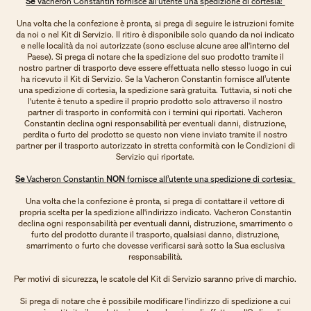
Se
Vacheron Constantin fornisce all’utente una spedizione di cortesia:
Una volta che la confezione è pronta, si prega di seguire le istruzioni fornite
da noi o nel Kit di Servizio. Il ritiro è disponibile solo quando da noi indicato
e nelle località da noi autorizzate (sono escluse alcune aree all'interno del
Paese). Si prega di notare che la spedizione del suo prodotto tramite il
nostro partner di trasporto deve essere effettuata nello stesso luogo in cui
ha ricevuto il Kit di Servizio. Se la Vacheron Constantin fornisce all’utente
una spedizione di cortesia, la spedizione sarà gratuita. Tuttavia, si noti che
l'utente è tenuto a spedire il proprio prodotto solo attraverso il nostro
partner di trasporto in conformità con i termini qui riportati. Vacheron
Constantin declina ogni responsabilità per eventuali danni, distruzione,
perdita o furto del prodotto se questo non viene inviato tramite il nostro
partner per il trasporto autorizzato in stretta conformità con le Condizioni di
Servizio qui riportate.
Se
Vacheron Constantin
NON
fornisce all’utente una spedizione di cortesia:
Una volta che la confezione è pronta, si prega di contattare il vettore di
propria scelta per la spedizione all'indirizzo indicato. Vacheron Constantin
declina ogni responsabilità per eventuali danni, distruzione, smarrimento o
furto del prodotto durante il trasporto, qualsiasi danno, distruzione,
smarrimento o furto che dovesse verificarsi sarà sotto la Sua esclusiva
responsabilità.
Per motivi di sicurezza, le scatole del Kit di Servizio saranno prive di marchio.
Si prega di notare che è possibile modificare l'indirizzo di spedizione a cui