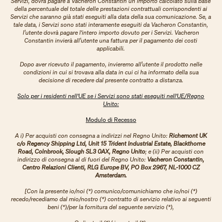
Servizi, dovrà pagare a Vacheron Constantin un importo calcolato sulla base
della percentuale del totale delle prestazioni contrattuali corrispondenti ai
Servizi che saranno già stati eseguiti alla data della sua comunicazione. Se, a
tale data, i Servizi sono stati interamente eseguiti da Vacheron Constantin,
l’utente dovrà pagare l'intero importo dovuto per i Servizi. Vacheron
Constantin invierà all’utente una fattura per il pagamento dei costi
applicabili.
Dopo aver ricevuto il pagamento, invieremo all’utente il prodotto nelle
condizioni in cui si trovava alla data in cui ci ha informato della sua
decisione di recedere dal presente contratto a distanza.
Solo per i residenti nell'UE se i Servizi sono stati eseguiti nell'UE/Regno
Unito:
Modulo di Recesso
A i) Per acquisti con consegna a indirizzi nel Regno Unito:
Richemont UK
c/o Regency Shipping Ltd, Unit 15 Trident Industrial Estate, Blackthorne
Road, Colnbrook, Slough SL3 0AX, Regno Unito
; e (ii) Per acquisti con
indirizzo di consegna al di fuori del Regno Unito:
Vacheron Constantin,
Centro Relazioni Clienti, RLG Europe BV, PO Box 2967, NL-1000 CZ
Amsterdam.
[Con la presente io/noi (*) comunico/comunichiamo che io/noi (*)
recedo/recediamo dal mio/nostro (*) contratto di servizio relativo ai seguenti
beni (*)/per la fornitura del seguente servizio (*),