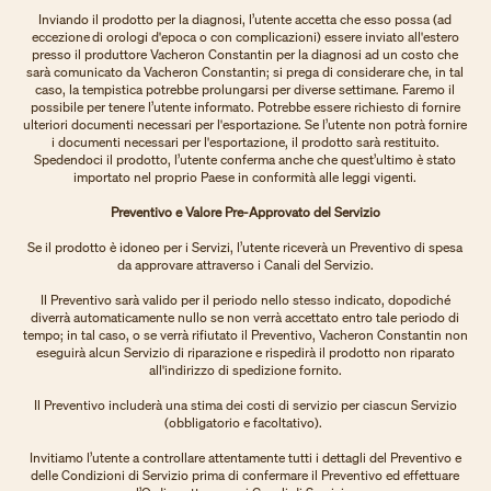
Inviando il prodotto per la diagnosi, l’utente accetta che esso possa (ad
eccezione di orologi d'epoca o con complicazioni) essere inviato all'estero
presso il produttore Vacheron Constantin per la diagnosi ad un costo che
sarà comunicato da Vacheron Constantin; si prega di considerare che, in tal
caso, la tempistica potrebbe prolungarsi per diverse settimane. Faremo il
possibile per tenere l’utente informato. Potrebbe essere richiesto di fornire
ulteriori documenti necessari per l'esportazione. Se l’utente non potrà fornire
i documenti necessari per l'esportazione, il prodotto sarà restituito.
Spedendoci il prodotto, l’utente conferma anche che quest’ultimo è stato
importato nel proprio Paese in conformità alle leggi vigenti.
Preventivo e Valore Pre-Approvato del Servizio
Se il prodotto è idoneo per i Servizi, l’utente riceverà un Preventivo di spesa
da approvare attraverso i Canali del Servizio.
Il Preventivo sarà valido per il periodo nello stesso indicato, dopodiché
diverrà automaticamente nullo se non verrà accettato entro tale periodo di
tempo; in tal caso, o se verrà rifiutato il Preventivo, Vacheron Constantin non
eseguirà alcun Servizio di riparazione e rispedirà il prodotto non riparato
all'indirizzo di spedizione fornito.
Il Preventivo includerà una stima dei costi di servizio per ciascun Servizio
(obbligatorio e facoltativo).
Invitiamo l’utente a controllare attentamente tutti i dettagli del Preventivo e
delle Condizioni di Servizio prima di confermare il Preventivo ed effettuare