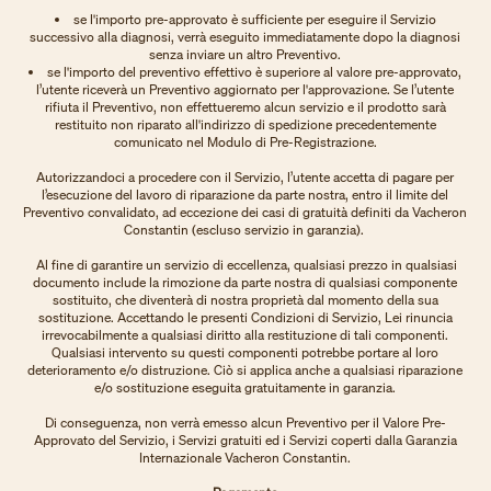
se l'importo pre-approvato è sufficiente per eseguire il Servizio
successivo alla diagnosi, verrà eseguito immediatamente dopo la diagnosi
senza inviare un altro Preventivo.
se l'importo del preventivo effettivo è superiore al valore pre-approvato,
l’utente riceverà un Preventivo aggiornato per l'approvazione. Se l’utente
rifiuta il Preventivo, non effettueremo alcun servizio e il prodotto sarà
restituito non riparato all'indirizzo di spedizione precedentemente
comunicato nel Modulo di Pre-Registrazione.
Autorizzandoci a procedere con il Servizio, l’utente accetta di pagare per
l’esecuzione del lavoro di riparazione da parte nostra, entro il limite del
Preventivo convalidato, ad eccezione dei casi di gratuità definiti da Vacheron
Constantin (escluso servizio in garanzia).
Al fine di garantire un servizio di eccellenza, qualsiasi prezzo in qualsiasi
documento include la rimozione da parte nostra di qualsiasi componente
sostituito, che diventerà di nostra proprietà dal momento della sua
sostituzione. Accettando le presenti Condizioni di Servizio, Lei rinuncia
irrevocabilmente a qualsiasi diritto alla restituzione di tali componenti.
Qualsiasi intervento su questi componenti potrebbe portare al loro
deterioramento e/o distruzione. Ciò si applica anche a qualsiasi riparazione
e/o sostituzione eseguita gratuitamente in garanzia.
Di conseguenza, non verrà emesso alcun Preventivo per il Valore Pre-
Approvato del Servizio, i Servizi gratuiti ed i Servizi coperti dalla Garanzia
Internazionale Vacheron Constantin.