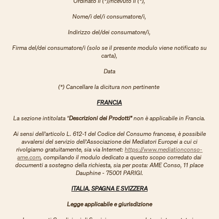
Ordinato il (*)/ricevuto il (*),
Nome/i del/i consumatore/i,
Indirizzo del/dei consumatore/i,
Firma del/dei consumatore/i (solo se il presente modulo viene notificato su
carta),
Data
(*) Cancellare la dicitura non pertinente
FRANCIA
La sezione intitolata "
Descrizioni dei Prodotti"
non è applicabile in Francia.
Ai sensi dell'articolo L. 612-1 del Codice del Consumo francese, è possibile
avvalersi del servizio dell'Associazione dei Mediatori Europei a cui ci
rivolgiamo gratuitamente, sia via Internet:
https://www.mediationconso-
ame.com
, compilando il modulo dedicato a questo scopo corredato dai
documenti a sostegno della richiesta, sia per posta: AME Conso, 11 place
Dauphine - 75001 PARIGI.
ITALIA, SPAGNA E SVIZZERA
Legge applicabile e giurisdizione