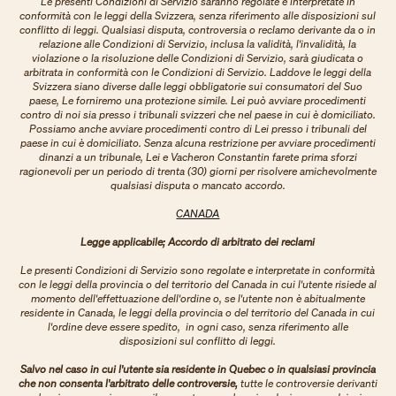
Le presenti Condizioni di Servizio saranno regolate e interpretate in
conformità con le leggi della Svizzera, senza riferimento alle disposizioni sul
conflitto di leggi. Qualsiasi disputa, controversia o reclamo derivante da o in
relazione alle Condizioni di Servizio, inclusa la validità, l'invalidità, la
violazione o la risoluzione delle Condizioni di Servizio, sarà giudicata o
arbitrata in conformità con le Condizioni di Servizio. Laddove le leggi della
Svizzera siano diverse dalle leggi obbligatorie sui consumatori del Suo
paese, Le forniremo una protezione simile. Lei può avviare procedimenti
contro di noi sia presso i tribunali svizzeri che nel paese in cui è domiciliato.
Possiamo anche avviare procedimenti contro di Lei presso i tribunali del
paese in cui è domiciliato. Senza alcuna restrizione per avviare procedimenti
dinanzi a un tribunale, Lei e Vacheron Constantin farete prima sforzi
ragionevoli per un periodo di trenta (30) giorni per risolvere amichevolmente
qualsiasi disputa o mancato accordo.
CANADA
Legge applicabile; Accordo di arbitrato dei reclami
Le presenti Condizioni di Servizio sono regolate e interpretate in conformità
con le leggi della provincia o del territorio del Canada in cui l'utente risiede al
momento dell'effettuazione dell'ordine o, se l'utente non è abitualmente
residente in Canada, le leggi della provincia o del territorio del Canada in cui
l'ordine deve essere spedito, in ogni caso, senza riferimento alle
disposizioni sul conflitto di leggi.
Salvo nel caso in cui l'utente sia residente in Quebec o in qualsiasi provincia
che non consenta l'arbitrato delle controversie,
tutte le controversie derivanti