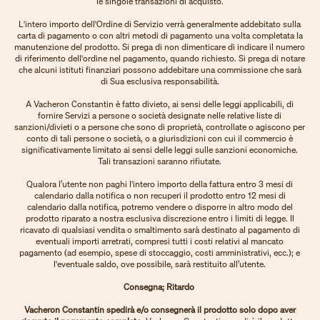
le singole transazioni di acquisto.
L'intero importo dell'Ordine di Servizio verrà generalmente addebitato sulla
carta di pagamento o con altri metodi di pagamento una volta completata la
manutenzione del prodotto. Si prega di non dimenticare di indicare il numero
di riferimento dell'ordine nel pagamento, quando richiesto. Si prega di notare
che alcuni istituti finanziari possono addebitare una commissione che sarà
di Sua esclusiva responsabilità.
A Vacheron Constantin è fatto divieto, ai sensi delle leggi applicabili, di
fornire Servizi a persone o società designate nelle relative liste di
sanzioni/divieti o a persone che sono di proprietà, controllate o agiscono per
conto di tali persone o società, o a giurisdizioni con cui il commercio è
significativamente limitato ai sensi delle leggi sulle sanzioni economiche.
Tali transazioni saranno rifiutate.
Qualora l’utente non paghi l'intero importo della fattura entro 3 mesi di
calendario dalla notifica o non recuperi il prodotto entro 12 mesi di
calendario dalla notifica, potremo vendere o disporre in altro modo del
prodotto riparato a nostra esclusiva discrezione entro i limiti di legge. Il
ricavato di qualsiasi vendita o smaltimento sarà destinato al pagamento di
eventuali importi arretrati, compresi tutti i costi relativi al mancato
pagamento (ad esempio, spese di stoccaggio, costi amministrativi, ecc.); e
l'eventuale saldo, ove possibile, sarà restituito all’utente.
Consegna; Ritardo
Vacheron Constantin spedirà e/o consegnerà il prodotto solo dopo aver