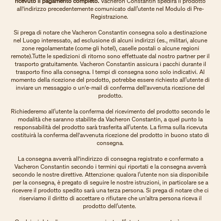
ricevuto il pagamento completo.
Vacheron Constantin spedirà il prodotto
all'indirizzo precedentemente comunicato dall’utente nel Modulo di Pre-
Registrazione.
Si prega di notare che Vacheron Constantin consegna solo a destinazione
nel Luogo interessato, ad esclusione di alcuni indirizzi (es., militari, alcune
zone regolamentate (come gli hotel), caselle postali o alcune regioni
remote).Tutte le spedizioni di ritorno sono effettuate dal nostro partner per il
trasporto gratuitamente. Vacheron Constantin assicura i pacchi durante il
trasporto fino alla consegna. I tempi di consegna sono solo indicativi. Al
momento della ricezione del prodotto, potrebbe essere richiesto all’utente di
inviare un messaggio o un'e-mail di conferma dell'avvenuta ricezione del
prodotto.
Richiederemo all’utente la conferma del ricevimento del prodotto secondo le
modalità che saranno stabilite da Vacheron Constantin, a quel punto la
responsabilità del prodotto sarà trasferita all’utente. La firma sulla ricevuta
costituirà la conferma dell'avvenuta ricezione del prodotto in buono stato di
consegna.
La consegna avverrà all'indirizzo di consegna registrato e confermato a
Vacheron Constantin secondo i termini qui riportati e la consegna avverrà
secondo le nostre direttive. Attenzione: qualora l’utente non sia disponibile
per la consegna, è pregato di seguire le nostre istruzioni, in particolare se a
ricevere il prodotto spedito sarà una terza persona. Si prega di notare che ci
riserviamo il diritto di accettare o rifiutare che un'altra persona riceva il
prodotto dell’utente.