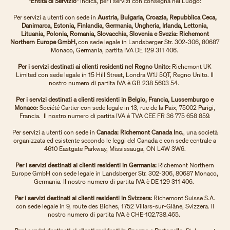
"Entità di Servizio"
indica, per i servizi con consegna nel Luogo:
Per servizi a utenti con sede in
Austria, Bulgaria, Croazia, Repubblica Ceca,
Danimarca, Estonia, Finlandia, Germania, Ungheria, Irlanda, Lettonia,
Lituania, Polonia, Romania, Slovacchia, Slovenia e Svezia: Richemont
Northern Europe GmbH,
con sede legale in Landsberger Str. 302-306, 80687
Monaco, Germania, partita IVA DE 129 311 406.
Per i servizi destinati ai clienti residenti nel Regno Unito:
Richemont UK
Limited con sede legale in 15 Hill Street, Londra W1J 5QT, Regno Unito. Il
nostro numero di partita IVA è GB 238 5603 54.
Per i servizi destinati a clienti residenti in Belgio, Francia, Lussemburgo e
Monaco:
Société Cartier con sede legale in 13, rue de la Paix, 75002 Parigi,
Francia. Il nostro numero di partita IVA è TVA CEE FR 36 775 658 859.
Per servizi a utenti con sede in
Canada: Richemont Canada Inc.
, una società
organizzata ed esistente secondo le leggi del Canada e con sede centrale a
4610 Eastgate Parkway, Mississauga, ON L4W 3W6.
Per i servizi destinati ai clienti residenti in Germania:
Richemont Northern
Europe GmbH con sede legale in Landsberger Str. 302-306, 80687 Monaco,
Germania. Il nostro numero di partita IVA è DE 129 311 406.
Per i servizi destinati ai clienti residenti in Svizzera:
Richemont Suisse S.A.
con sede legale in 9, route des Biches, 1752 Villars-sur-Glâne, Svizzera. Il
nostro numero di partita IVA è CHE-102.738.465.