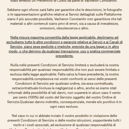
stato emesso un Preventivo di Costo da parte di Vacheron Constantin.
Sebbene ogni sforzo sarà fatto per garantire che le descrizioni, le fotografie
o le rappresentazioni grafiche relative ai Servizi dettagliati sulle Piattaforme
siano il più accurate possibile, Vacheron Constantin non garantisce che tali
materiali o altri contenuti siano privi di errori, sia a causa di inesattezze,
omissioni, obsolescenza o altro.
Nella misura massima consentita dalla legge applicabile, decliniamo ed
escludiamo tutte le altre condizioni e garanzie relative ai Servizi e ai Canali di
Servizio, siano esse esplicite o implicite, previste da una legge o in altro
modo, o che derivino da qualsiasi transazione, uso o pratica commerciale
precedente.
Nulla nelle presenti Condizioni di Servizio limiterà o escluderà la nostra
responsabilità per qualsiasi responsabilità che non può essere limitata o
esclusa dalla legge applicabile. Fatta salva la frase precedente, la nostra
responsabilità complessiva nei vostri confronti ai sensi delle presenti
Condizioni di Servizio per qualsiasi ordine, sia essa contrattuale,
extracontrattuale (inclusa la negligenza) o altro, anche se siamo stati
informati della possibilità di tali danni, non supererà in alcun caso il cento
per cento (100%) del costo del Servizio oggetto del vostro Ordine di
Servizio.Qualsiasi danno indiretto, consequenziale, morale e/o punitivo è in
ogni caso escluso.
Nel caso in cui ci abbiate inviato il vostro prodotto in violazione delle
presenti Condizioni di Servizio o delle nostre istruzioni, sopporterete tutti i
rischi e i costi associati, ad esclusione di qualsiasi responsabilità di