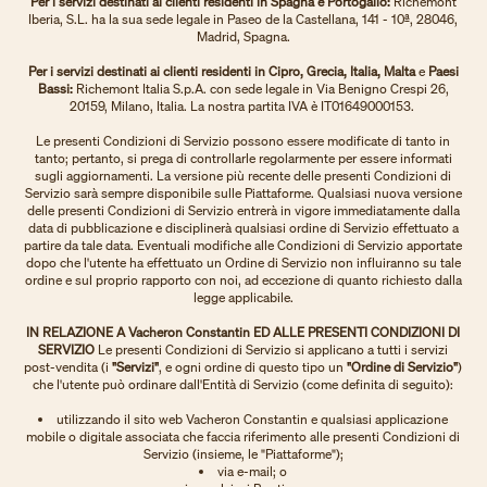
Per i servizi destinati ai clienti residenti in Spagna e Portogallo:
Richemont
Iberia, S.L. ha la sua sede legale in Paseo de la Castellana, 141 - 10ª, 28046,
Madrid, Spagna.
Per i servizi destinati ai clienti residenti in Cipro, Grecia, Italia, Malta
e
Paesi
Bassi:
Richemont Italia S.p.A. con sede legale in Via Benigno Crespi 26,
20159, Milano, Italia. La nostra partita IVA è IT01649000153.
Le presenti Condizioni di Servizio possono essere modificate di tanto in
tanto; pertanto, si prega di controllarle regolarmente per essere informati
sugli aggiornamenti. La versione più recente delle presenti Condizioni di
Servizio sarà sempre disponibile sulle Piattaforme. Qualsiasi nuova versione
delle presenti Condizioni di Servizio entrerà in vigore immediatamente dalla
data di pubblicazione e disciplinerà qualsiasi ordine di Servizio effettuato a
partire da tale data. Eventuali modifiche alle Condizioni di Servizio apportate
dopo che l'utente ha effettuato un Ordine di Servizio non influiranno su tale
ordine e sul proprio rapporto con noi, ad eccezione di quanto richiesto dalla
legge applicabile.
IN RELAZIONE A Vacheron Constantin ED ALLE PRESENTI CONDIZIONI DI
SERVIZIO
Le presenti Condizioni di Servizio si applicano a tutti i servizi
post-vendita (i
"Servizi"
, e ogni ordine di questo tipo un
"Ordine di Servizio"
)
che l'utente può ordinare dall'Entità di Servizio (come definita di seguito):
utilizzando il sito web Vacheron Constantin e qualsiasi applicazione
mobile o digitale associata che faccia riferimento alle presenti Condizioni di
Servizio (insieme, le "Piattaforme");
via e-mail; o