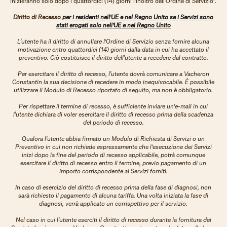
inizieranno solo dopo i quattordici (14) giorni l'inoltro dell'Ordine di Servizio”.
Diritto di Recesso
per i residenti nell'UE e nel Regno Unito se i Servizi sono
stati erogati solo nell'UE e nel Regno Unito
L’utente ha il diritto di annullare l'Ordine di Servizio senza fornire alcuna
motivazione entro quattordici (14) giorni dalla data in cui ha accettato il
preventivo. Ciò costituisce il diritto dell’utente a recedere dal contratto.
Per esercitare il diritto di recesso, l’utente dovrà comunicare a Vacheron
Constantin la sua decisione di recedere in modo inequivocabile. È possibile
utilizzare il Modulo di Recesso riportato di seguito, ma non è obbligatorio.
Per rispettare il termine di recesso, è sufficiente inviare un'e-mail in cui
l’utente dichiara di voler esercitare il diritto di recesso prima della scadenza
del periodo di recesso.
Qualora l’utente abbia firmato un Modulo di Richiesta di Servizi o un
Preventivo in cui non richiede espressamente che l'esecuzione dei Servizi
inizi dopo la fine del periodo di recesso applicabile, potrà comunque
esercitare il diritto di recesso entro il termine, previo pagamento di un
importo corrispondente ai Servizi forniti.
In caso di esercizio del diritto di recesso prima della fase di diagnosi, non
sarà richiesto il pagamento di alcuna tariffa. Una volta iniziata la fase di
diagnosi, verrà applicato un corrispettivo per il servizio.
Nel caso in cui l’utente eserciti il diritto di recesso durante la fornitura dei