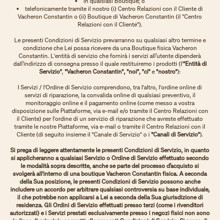
in qualsiasi Boutique; o
telefonicamente tramite il nostro (i) Centro Relazioni con il Cliente di
Vacheron Constantin o (ii) Boutique di Vacheron Constantin (il "Centro
Relazioni con il Cliente").
Le presenti Condizioni di Servizio prevarranno su qualsiasi altro termine e
condizione che Lei possa ricevere da una Boutique fisica Vacheron
Constantin. L'entità di servizio che fornirà i servizi all’utente dipenderà
dall’indirizzo di consegna presso il quale restituiremo i prodotti (l'
"Entità di
Servizio"
,
"Vacheron Constantin", "noi", "ci"
e
"nostro"
):
I Servizi / l'Ordine di Servizio comprendono, tra l'altro, l'ordine online di
servizi di riparazione, la convalida online di qualsiasi preventivo, il
monitoraggio online e il pagamento online (come messo a vostra
disposizione sulle Piattaforme, via e-mail e/o tramite il Centro Relazioni con
il Cliente) per l'ordine di un servizio di riparazione che avreste effettuato
tramite le nostre Piattaforme, via e-mail o tramite il Centro Relazioni con il
Cliente (di seguito insieme il "Canale di Servizio" o i
"Canali di Servizio"
).
Si prega di leggere attentamente le presenti Condizioni di Servizio, in quanto
si applicheranno a qualsiasi Servizio o Ordine di Servizio effettuato secondo
le modalità sopra descritte, anche se parte del processo d’acquisto si
svolgerà all'interno di una boutique Vacheron Constantin fisica. A seconda
della Sua posizione, le presenti Condizioni di Servizio possono anche
includere un accordo per arbitrare qualsiasi controversia su base individuale,
il che potrebbe non applicarsi a Lei a seconda della Sua giurisdizione di
residenza. Gli Ordini di Servizio effettuati presso terzi (come i rivenditori
autorizzati) e i Servizi prestati esclusivamente presso i negozi fisici non sono