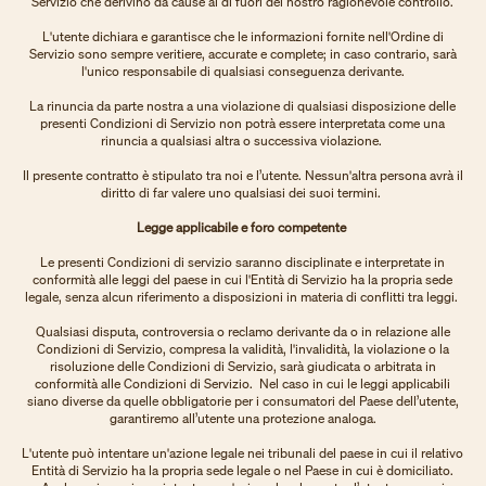
Servizio che derivino da cause al di fuori del nostro ragionevole controllo.
L'utente dichiara e garantisce che le informazioni fornite nell'Ordine di
Servizio sono sempre veritiere, accurate e complete; in caso contrario, sarà
l'unico responsabile di qualsiasi conseguenza derivante.
La rinuncia da parte nostra a una violazione di qualsiasi disposizione delle
presenti Condizioni di Servizio non potrà essere interpretata come una
rinuncia a qualsiasi altra o successiva violazione.
Il presente contratto è stipulato tra noi e l’utente. Nessun'altra persona avrà il
diritto di far valere uno qualsiasi dei suoi termini.
Legge applicabile e foro competente
Le presenti Condizioni di servizio saranno disciplinate e interpretate in
conformità alle leggi del paese in cui l'Entità di Servizio ha la propria sede
legale, senza alcun riferimento a disposizioni in materia di conflitti tra leggi.
Qualsiasi disputa, controversia o reclamo derivante da o in relazione alle
Condizioni di Servizio, compresa la validità, l'invalidità, la violazione o la
risoluzione delle Condizioni di Servizio, sarà giudicata o arbitrata in
conformità alle Condizioni di Servizio. Nel caso in cui le leggi applicabili
siano diverse da quelle obbligatorie per i consumatori del Paese dell’utente,
garantiremo all’utente una protezione analoga.
L'utente può intentare un'azione legale nei tribunali del paese in cui il relativo
Entità di Servizio ha la propria sede legale o nel Paese in cui è domiciliato.