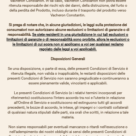
Vacheron Constantin. In tal caso, Vacheron Constantin non potrà essere
ritenuta responsabile dei rischi e/o dei danni, della distruzione, del furto o
della perdita del Prodotto, incluso durante il trasporto del prodotto verso
Vacheron Constantin.
Si prega di notare che, in alcune giurisdizioni, le leggi sulla protezione dei
consumatori non autorizzano alcune esclusioni o limitazioni di garanzie o di
responsabilità.
Se siete residenti in una giurisdizione in cui tali esclusioni o
limitazioni di garanzie o di responsabilità sono proibite, allora le esclusioni o
le limitazioni di cui sopra non si applicano a voi per qualsiasi reclamo
regolato dalle leggi a voi applicabili.
Disposizioni Generali
Se una disposizione, o parte di essa, delle presenti Condizioni di Servizio è
ritenuta illegale, non valida o inapplicabile, le restanti disposizioni delle
presenti Condizioni di Servizio non saranno pregiudicate e continueranno a
essere pienamente valide, vincolanti e applicabili.
Le presenti Condizioni di Servizio (e i relativi termini incorporati per
riferimento) costituiscono l'intero accordo tra noi e l'utente in relazione
all'Ordine di Servizio e sostituiscono ed estinguono tutti gli accordi
precedenti, le bozze di accordo, le intese, gli impegni o i contratti collaterali
di qualsiasi natura stipulati dalle parti, sia orali che scritti, in relazione a tale
materia.
Non siamo responsabili per eventuali mancanze o ritardi nell'esecuzione o
nell'adempimento dei nostri obblighi ai sensi delle presenti Condizioni di