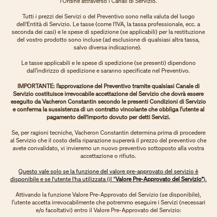
l’Ordine attraverso i Canali di Servizio.
Tutti i prezzi dei Servizi o del Preventivo sono nella valuta del luogo
dell'Entità di Servizio. Le tasse (come l'IVA, la tassa professionale, ecc. a
seconda dei casi) e le spese di spedizione (se applicabili) per la restituzione
del vostro prodotto sono incluse (ad esclusione di qualsiasi altra tassa,
salvo diversa indicazione).
Le tasse applicabili e le spese di spedizione (se presenti) dipendono
dall’indirizzo di spedizione e saranno specificate nel Preventivo.
IMPORTANTE: l’approvazione del Preventivo tramite qualsiasi Canale di
Servizio costituisce irrevocabile accettazione del Servizio che dovrà essere
eseguito da Vacheron Constantin secondo le presenti Condizioni di Servizio
e conferma la sussistenza di un contratto vincolante che obbliga l’utente al
pagamento dell'importo dovuto per detti Servizi.
Se, per ragioni tecniche, Vacheron Constantin determina prima di procedere
al Servizio che il costo della riparazione supererà il prezzo del preventivo che
avete convalidato, vi invieremo un nuovo preventivo sottoposto alla vostra
accettazione o rifiuto.
Questo vale solo se la funzione del valore pre-approvato del servizio è
disponibile e se l'utente l'ha utilizzata (il "
Valore Pre-Approvato del Servizio"
).
Attivando la funzione Valore Pre-Approvato del Servizio (se disponibile),
l’utente accetta irrevocabilmente che potremmo eseguire i Servizi (necessari
e/o facoltativi) entro il Valore Pre-Approvato del Servizio: