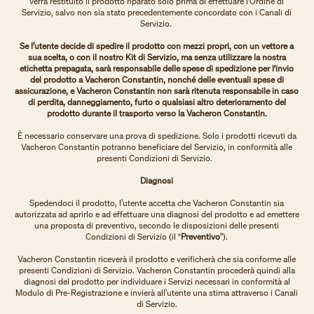
verrà restituito il prodotto riparato solo prima di effettuare l'Ordine di
Servizio, salvo non sia stato precedentemente concordato con i Canali di
Servizio.
Se l’utente decide di spedire il prodotto con mezzi propri, con un vettore a
sua scelta, o con il nostro Kit di Servizio, ma senza utilizzare la nostra
etichetta prepagata, sarà responsabile delle spese di spedizione per l'invio
del prodotto a Vacheron Constantin, nonché delle eventuali spese di
assicurazione, e Vacheron Constantin non sarà ritenuta responsabile in caso
di perdita, danneggiamento, furto o qualsiasi altro deterioramento del
prodotto durante il trasporto verso la Vacheron Constantin.
È necessario conservare una prova di spedizione. Solo i prodotti ricevuti da
Vacheron Constantin potranno beneficiare del Servizio, in conformità alle
presenti Condizioni di Servizio.
Diagnosi
Spedendoci il prodotto, l’utente accetta che Vacheron Constantin sia
autorizzata ad aprirlo e ad effettuare una diagnosi del prodotto e ad emettere
una proposta di preventivo, secondo le disposizioni delle presenti
Condizioni di Servizio (il "
Preventivo
”).
Vacheron Constantin riceverà il prodotto e verificherà che sia conforme alle
presenti Condizioni di Servizio. Vacheron Constantin procederà quindi alla
diagnosi del prodotto per individuare i Servizi necessari in conformità al
Modulo di Pre-Registrazione e invierà all’utente una stima attraverso i Canali
di Servizio.