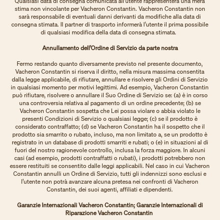
Qualsiasi data di consegna comunicata all’utente rappresenterà una mera
stima non vincolante per Vacheron Constantin. Vacheron Constantin non
sarà responsabile di eventuali danni derivanti da modifiche alla data di
consegna stimata. Il partner di trasporto informerà l’utente il prima possibile
di qualsiasi modifica della data di consegna stimata.
Annullamento dell’Ordine di Servizio da parte nostra
Fermo restando quanto diversamente previsto nel presente documento,
Vacheron Constantin si riserva il diritto, nella misura massima consentita
dalla legge applicabile, di rifiutare, annullare e risolvere gli Ordini di Servizio
in qualsiasi momento per motivi legittimi. Ad esempio, Vacheron Constantin
può rifiutare, risolvere o annullare il Suo Ordine di Servizio se: (a) è in corso
una controversia relativa al pagamento di un ordine precedente; (b) se
Vacheron Constantin sospetta che Lei possa violare o abbia violato le
presenti Condizioni di Servizio o qualsiasi legge; (c) se il prodotto è
considerato contraffatto; (d) se Vacheron Constantin ha il sospetto che il
prodotto sia smarrito o rubato, incluso, ma non limitato a, se un prodotto è
registrato in un database di prodotti smarriti e rubati; o (e) in situazioni al di
fuori del nostro ragionevole controllo, inclusa la forza maggiore. In alcuni
casi (ad esempio, prodotti contraffatti o rubati), i prodotti potrebbero non
essere restituiti se consentito dalle leggi applicabili. Nel caso in cui Vacheron
Constantin annulli un Ordine di Servizio, tutti gli indennizzi sono esclusi e
l’utente non potrà avanzare alcuna pretesa nei confronti di Vacheron
Constantin, dei suoi agenti, affiliati e dipendenti.
Garanzie Internazionali Vacheron Constantin; Garanzie Internazionali di
Riparazione Vacheron Constantin