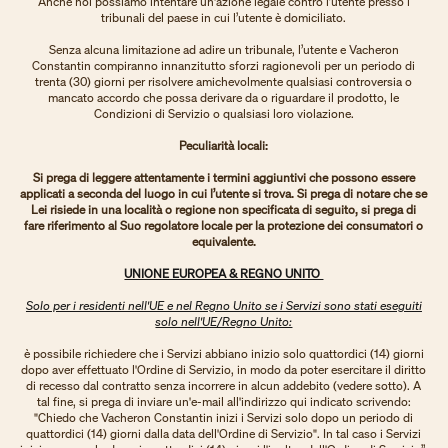
Anche noi possiamo intentare un'azione legale contro l’utente presso i
tribunali del paese in cui l’utente è domiciliato.
Senza alcuna limitazione ad adire un tribunale, l’utente e Vacheron
Constantin compiranno innanzitutto sforzi ragionevoli per un periodo di
trenta (30) giorni per risolvere amichevolmente qualsiasi controversia o
mancato accordo che possa derivare da o riguardare il prodotto, le
Condizioni di Servizio o qualsiasi loro violazione.
Peculiarità locali:
Si prega di leggere attentamente i termini aggiuntivi che possono essere
applicati a seconda del luogo in cui l’utente si trova. Si prega di notare che se
Lei risiede in una località o regione non specificata di seguito, si prega di
fare riferimento al Suo regolatore locale per la protezione dei consumatori o
equivalente.
UNIONE EUROPEA & REGNO UNITO
Solo per i residenti nell'UE e nel Regno Unito se i Servizi sono stati eseguiti
solo nell'UE/Regno Unito:
è possibile richiedere che i Servizi abbiano inizio solo quattordici (14) giorni
dopo aver effettuato l'Ordine di Servizio, in modo da poter esercitare il diritto
di recesso dal contratto senza incorrere in alcun addebito (vedere sotto). A
tal fine, si prega di inviare un'e-mail all'indirizzo qui indicato scrivendo:
"Chiedo che Vacheron Constantin inizi i Servizi solo dopo un periodo di
quattordici (14) giorni dalla data dell'Ordine di Servizio". In tal caso i Servizi