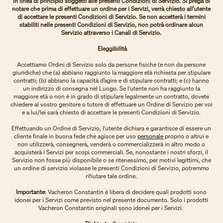
in linea di principio soggetti alle presenti Condizioni di Servizio. Si prega di
notare che prima di effettuare un ordine per i Servizi, verrà chiesto all’utente
di accettare le presenti Condizioni di Servizio. Se non accetterà i termini
stabiliti nelle presenti Condizioni di Servizio, non potrà ordinare alcun
Servizio attraverso i Canali di Servizio.
Eleggibilità
Accettiamo Ordini di Servizio solo da persone fisiche (e non da persone
giuridiche) che (a) abbiano raggiunto la maggiore età richiesta per stipulare
contratti; (b) abbiano la capacità d’agire e di stipulare contratti; e (c) hanno
un indirizzo di consegna nel Luogo. Se l'utente non ha raggiunto la
maggiore età o non è in grado di stipulare legalmente un contratto, dovete
chiedere al vostro genitore o tutore di effettuare un Ordine di Servizio per voi
e a lui/lei sarà chiesto di accettare le presenti Condizioni di Servizio.
Effettuando un Ordine di Servizio, l'utente dichiara e garantisce di essere un
cliente finale in buona fede che agisce per uso
personale
proprio o altrui e
non utilizzerà, consegnerà, venderà o commercializzerà in altro modo o
acquisterà i Servizi per scopi commerciali. Se, nonostante i nostri sforzi, il
Servizio non fosse più disponibile o se ritenessimo, per motivi legittimi, che
un ordine di servizio violasse le presenti Condizioni di Servizio, potremmo
rifiutare tale ordine.
Importante
: Vacheron Constantin è libera di decidere quali prodotti sono
idonei per i Servizi come previsto nel presente documento. Solo i prodotti
Vacheron Constantin originali sono idonei per i Servizi.