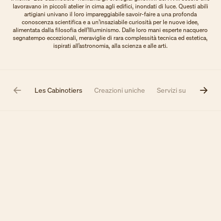
lavoravano in piccoli atelier in cima agli edifici, inondati di luce. Questi abili
artigiani univano il loro impareggiabile savoir-faire a una profonda
conoscenza scientifica e a un’insaziabile curiosità per le nuove idee,
alimentata dalla filosofia dell’Illuminismo. Dalle loro mani esperte nacquero
segnatempo eccezionali, meraviglie di rara complessità tecnica ed estetica,
ispirati all’astronomia, alla scienza e alle arti.
Les Cabinotiers
Creazioni uniche
Servizi su misura