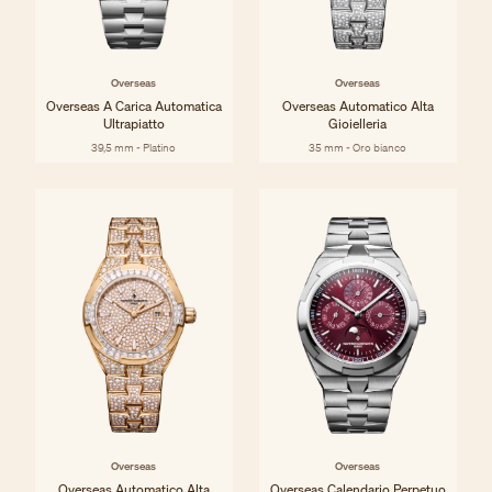
Overseas
Overseas
Overseas A Carica Automatica
Overseas Automatico Alta
Ultrapiatto
Gioielleria
39,5 mm - Platino
35 mm - Oro bianco
Overseas
Overseas
Overseas Automatico Alta
Overseas Calendario Perpetuo