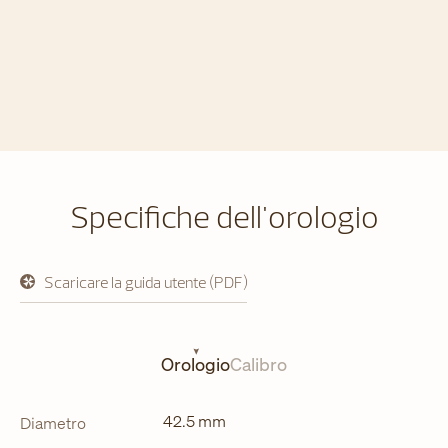
Specifiche dell'orologio
Scaricare la guida utente (PDF)
si
apre
in
una
nuova
Orologio
Calibro
scheda
42.5 mm
Diametro