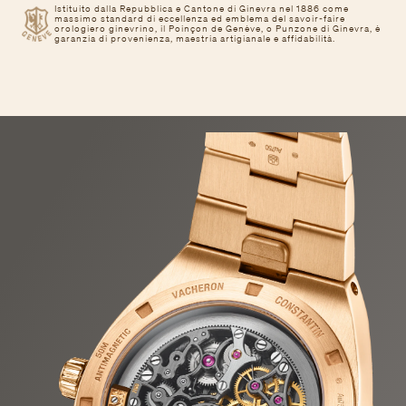
Istituito dalla Repubblica e Cantone di Ginevra nel 1886 come
massimo standard di eccellenza ed emblema del savoir-faire
orologiero ginevrino, il Poinçon de Genève, o Punzone di Ginevra, è
garanzia di provenienza, maestria artigianale e affidabilità.