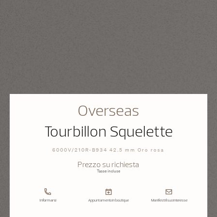
Overseas
Tourbillon Squelette
6000V/210R-B934 42.5 mm Oro rosa
Prezzo su richiesta
Tasse incluse
Informarsi
Appuntamento in boutique
Manifesti il suo interesse