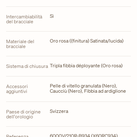
Sì
Intercambiabilità
del bracciale
Oro rosa ((finitura) Satinata/lucida)
Materiale del
bracciale
Tripla fibbia déployante (Oro rosa)
Sistema di chiusura
Pelle di vitello granulata (Nero),
Accessori
Caucciù (Nero), Fibbia ad ardiglione
aggiuntivi
Svizzera
Paese di origine
dell'orologio
6000V/210R-B934 (X60RC934)
Referenza