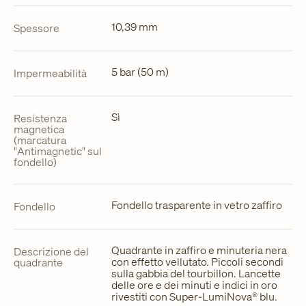
10,39 mm
Spessore
5 bar (50 m)
Impermeabilità
Sì
Resistenza
magnetica
(marcatura
"Antimagnetic" sul
fondello)
Fondello trasparente in vetro zaffiro
Fondello
Quadrante in zaffiro e minuteria nera
Descrizione del
con effetto vellutato. Piccoli secondi
quadrante
sulla gabbia del tourbillon. Lancette
delle ore e dei minuti e indici in oro
rivestiti con Super-LumiNova® blu.