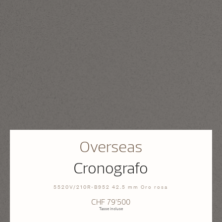
Overseas
Cronografo
5520V/210R-B952 42.5 mm Oro rosa
CHF 79’500
Tasse incluse