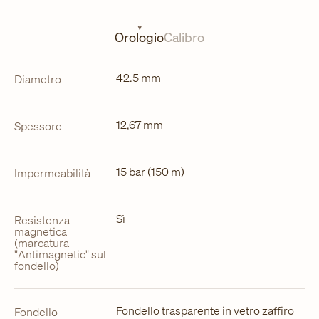
in
una
nuova
Orologio
Calibro
scheda
42.5 mm
Diametro
12,67 mm
Spessore
15 bar (150 m)
Impermeabilità
Sì
Resistenza
magnetica
(marcatura
"Antimagnetic" sul
fondello)
Fondello trasparente in vetro zaffiro
Fondello