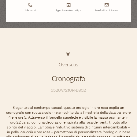
Informarsi
Appuntamento in boutique
Manifesti il suo interesse
Overseas
Cronografo
5520V/210R-B952
Elegante e al contempo casual, questo orologio in oro rosa ospita un
cronografo con ruota a colonne arricchito dalla finestrella della data tra le ore
4 e le ore 5. Attraverso il fondello squelette è visibile la massa oscillante in
oro 22 carati con una decorazione ispirata alla rosa dei venti, tributo allo
spirito del viaggio. La fibbia e l’intuitivo sistema di cinturini intercambiabili –
in pelle, caucciù e oro rosa – permettono di personalizzare l’orologio in base
alle preferenze di chi lo indossa. Le maglie del bracciale porgono un raffinato