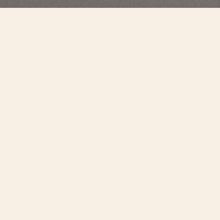
Overseas
Calendario Perpetuo Ultra-Piatto
4300V/220R-B064
Questo modello in oro rosa coniuga con eleganza una prestigiosa
complicazione di Alta Orologeria e un design sportivo. In soli 8,10 mm di
spessore racchiude un calendario perpetuo ultra-piatto che indica la data
esatta fino al 2100. Completano il calendario le fasi lunari con cielo stellato e
due lune in oro. L’intuitivo sistema di cinturini intercambiabili – in pelle,
caucciù e oro rosa – consente di personalizzare l’orologio. Le maglie del
bracciale porgono un raffinato omaggio al motivo della croce di Malta, uno
degli emblemi di Vacheron Constantin.
Istituito dalla Repubblica e Cantone di Ginevra nel 1886 come
massimo standard di eccellenza ed emblema del savoir-faire