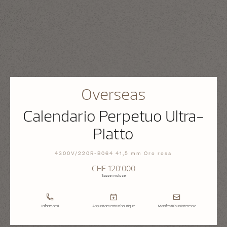
Overseas
Calendario Perpetuo Ultra-
Piatto
4300V/220R-B064 41,5 mm Oro rosa
CHF 120’000
Tasse incluse
Informarsi
Appuntamento in boutique
Manifesti il suo interesse