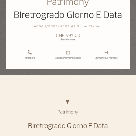
Patrimony
Biretrogrado Giorno E Data
4000U/000P-H003 42.5 mm Platino
CHF 59’500
Tasse incluse
Informarsi
Appuntamento in boutique
Manifesti il suo interesse
Patrimony
Biretrogrado Giorno E Data