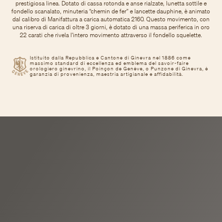
prestigiosa linea. Dotato di cassa rotonda e anse rialzate, lunetta sottile e
fondello scanalato, minuteria “chemin de fer” e lancette dauphine, è animato
dal calibro di Manifattura a carica automatica 2160. Questo movimento, con
una riserva di carica di oltre 3 giorni, è dotato di una massa periferica in oro
22 carati che rivela l’intero movimento attraverso il fondello squelette.
Istituito dalla Repubblica e Cantone di Ginevra nel 1886 come
massimo standard di eccellenza ed emblema del savoir-faire
orologiero ginevrino, il Poinçon de Genève, o Punzone di Ginevra, è
garanzia di provenienza, maestria artigianale e affidabilità.