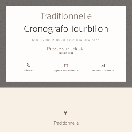
Traditionnelle
Cronografo Tourbillon
5100T/000R-B623 42.5 mm Oro rosa
Prezzo su richiesta
Tasse incluse
Informarsi
Appuntamento in boutique
Manifesti il suo interesse
Traditionnelle