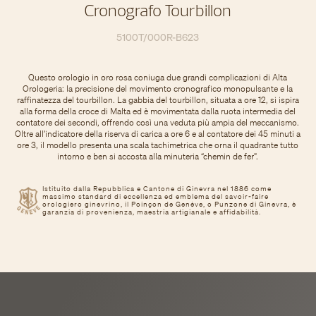
Cronografo Tourbillon
5100T/000R-B623
Questo orologio in oro rosa coniuga due grandi complicazioni di Alta
Orologeria: la precisione del movimento cronografico monopulsante e la
raffinatezza del tourbillon. La gabbia del tourbillon, situata a ore 12, si ispira
alla forma della croce di Malta ed è movimentata dalla ruota intermedia del
contatore dei secondi, offrendo così una veduta più ampia del meccanismo.
Oltre all’indicatore della riserva di carica a ore 6 e al contatore dei 45 minuti a
ore 3, il modello presenta una scala tachimetrica che orna il quadrante tutto
intorno e ben si accosta alla minuteria “chemin de fer”.
Istituito dalla Repubblica e Cantone di Ginevra nel 1886 come
massimo standard di eccellenza ed emblema del savoir-faire
orologiero ginevrino, il Poinçon de Genève, o Punzone di Ginevra, è
garanzia di provenienza, maestria artigianale e affidabilità.