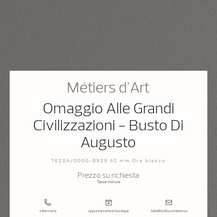
Métiers d'Art
Omaggio Alle Grandi
Civilizzazioni - Busto Di
Augusto
7620A/000G-B929 42 mm Oro bianco
Prezzo su richiesta
Tasse incluse
Informarsi
Appuntamento in boutique
Manifesti il suo interesse