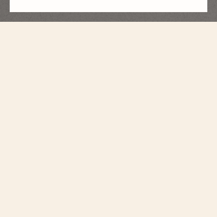
Métiers d'Art
Omaggio Alle Grandi Civilizzazioni -
Busto Di Augusto
7620A/000G-B929
In stretta collaborazione con il Museo del Louvre, Vacheron Constantin
rende omaggio alle più grandi antiche civiltà. Le civiltà scelte sono l’Impero
Persiano di Dario I, l’Egitto al tempo dei faraoni, la Grecia ellenistica dei
successori di Alessandro Magno e l’Impero Romano. Ogni epoca è
rappresentata da un’opera iconica conservata al Museo del Louvre,
riprodotta sotto forma di un’applicazione in miniatura scolpita in oro. Ogni
era evidenzia lo straordinario lavoro di incisione e rivela un quadrante
secondario decorato con motivi ispirati alle arti decorative dello stesso