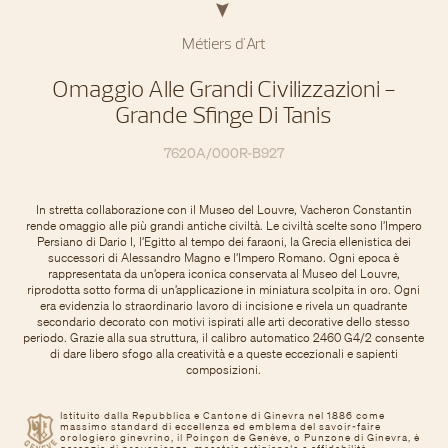
Métiers d'Art
Omaggio Alle Grandi Civilizzazioni -
Grande Sfinge Di Tanis
7620A/000R-B927
In stretta collaborazione con il Museo del Louvre, Vacheron Constantin
rende omaggio alle più grandi antiche civiltà. Le civiltà scelte sono l’Impero
Persiano di Dario I, l’Egitto al tempo dei faraoni, la Grecia ellenistica dei
successori di Alessandro Magno e l’Impero Romano. Ogni epoca è
rappresentata da un’opera iconica conservata al Museo del Louvre,
riprodotta sotto forma di un’applicazione in miniatura scolpita in oro. Ogni
era evidenzia lo straordinario lavoro di incisione e rivela un quadrante
secondario decorato con motivi ispirati alle arti decorative dello stesso
periodo. Grazie alla sua struttura, il calibro automatico 2460 G4/2 consente
di dare libero sfogo alla creatività e a queste eccezionali e sapienti
composizioni.
Istituito dalla Repubblica e Cantone di Ginevra nel 1886 come
massimo standard di eccellenza ed emblema del savoir-faire
orologiero ginevrino, il Poinçon de Genève, o Punzone di Ginevra, è