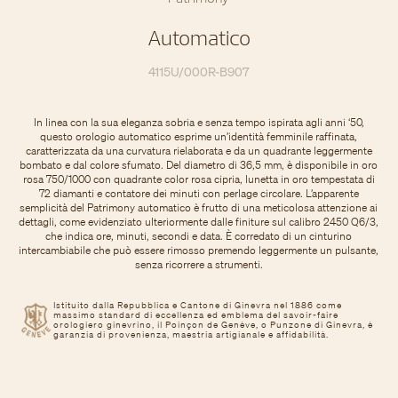
Automatico
4115U/000R-B907
In linea con la sua eleganza sobria e senza tempo ispirata agli anni ‘50,
questo orologio automatico esprime un’identità femminile raffinata,
caratterizzata da una curvatura rielaborata e da un quadrante leggermente
bombato e dal colore sfumato. Del diametro di 36,5 mm, è disponibile in oro
rosa 750/1000 con quadrante color rosa cipria, lunetta in oro tempestata di
72 diamanti e contatore dei minuti con perlage circolare. L’apparente
semplicità del Patrimony automatico è frutto di una meticolosa attenzione ai
dettagli, come evidenziato ulteriormente dalle finiture sul calibro 2450 Q6/3,
che indica ore, minuti, secondi e data. È corredato di un cinturino
intercambiabile che può essere rimosso premendo leggermente un pulsante,
senza ricorrere a strumenti.
Istituito dalla Repubblica e Cantone di Ginevra nel 1886 come
massimo standard di eccellenza ed emblema del savoir-faire
orologiero ginevrino, il Poinçon de Genève, o Punzone di Ginevra, è
garanzia di provenienza, maestria artigianale e affidabilità.