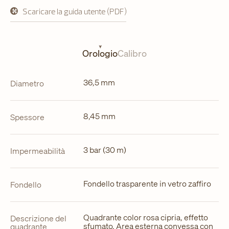
Scaricare la guida utente (PDF)
si
apre
in
una
nuova
Orologio
Calibro
scheda
36,5 mm
Diametro
8,45 mm
Spessore
3 bar (30 m)
Impermeabilità
Fondello trasparente in vetro zaffiro
Fondello
Quadrante color rosa cipria, effetto
Descrizione del
sfumato. Area esterna convessa con
quadrante