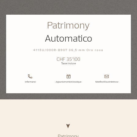
Patrimony
Automatico
4115U/000R-B907 36,5 mm Oro rosa
CHF 35’100
Tasse incluse
Informarsi
Appuntamento in boutique
Manifesti il suo interesse
Patrimony