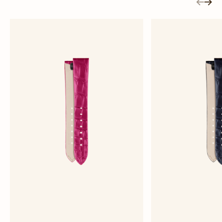
Cinturino In Alligatore Rosa Semi-Opaco
Cinturino In Alligato