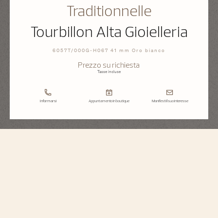
Traditionnelle
Tourbillon Alta Gioielleria
6057T/000G-H067 41 mm Oro bianco
Prezzo su richiesta
Tasse incluse
Informarsi
Appuntamento in boutique
Manifesti il suo interesse
Traditionnelle
Tourbillon Alta Gioielleria