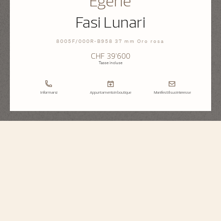
Égérie
Fasi Lunari
8005F/000R-B958 37 mm Oro rosa
CHF 39’600
Tasse incluse
Informarsi
Appuntamento in boutique
Manifesti il suo interesse
Égérie
Fasi Lunari