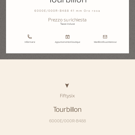
6000E/000R-B488 41 mm Oro rosa
Prezzo su richiesta
Tasse incluse
Informarsi
Appuntamento in boutique
Manifesti il suo interesse
Fiftysix
Tourbillon
6000E/000R-B488