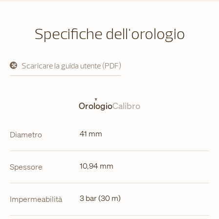
Specifiche dell'orologio
Scaricare la guida utente (PDF)
si
apre
in
una
nuova
Orologio
Calibro
scheda
41 mm
Diametro
10,94 mm
Spessore
3 bar (30 m)
Impermeabilità