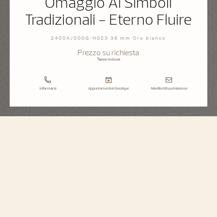
Omaggio Ai Simboli
Tradizionali - Eterno Fluire
2400A/000G-H023 38 mm Oro bianco
Prezzo su richiesta
Tasse incluse
Informarsi
Appuntamento in boutique
Manifesti il suo interesse
Métiers d'Art
Omaggio Ai Simboli Tradizionali - Eterno
Fluire