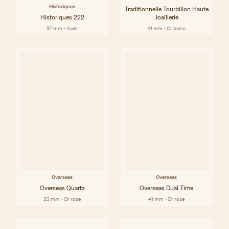
Historiques
Traditionnelle Tourbillon Haute
Historiques 222
Joaillerie
37 mm - Acier
41 mm - Or blanc
Overseas
Overseas
Overseas Quartz
Overseas Dual Time
33 mm - Or rose
41 mm - Or rose