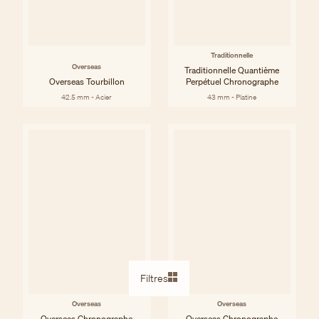
Traditionnelle
Overseas
Traditionnelle Quantième
Overseas Tourbillon
Perpétuel Chronographe
42.5 mm - Acier
43 mm - Platine
Filtres
Overseas
Overseas
Overseas Chronographe
Overseas Chronographe