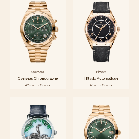
Overseas
Fiftysix
Overseas Chronographe
Fiftysix Automatique
42.5 mm - Or rose
40 mm - Or rose