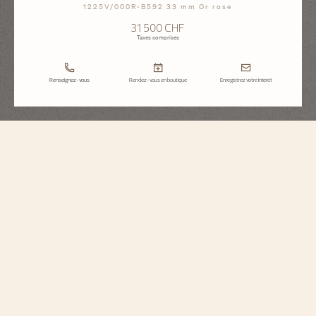
1225V/000R-B592 33 mm Or rose
31 500 CHF
Taxes comprises
Renseignez-vous
Rendez-vous en boutique
Enregistrez votre intérêt
Overseas
Quartz
1225V/000R-B592
Cette montre en or rose 750/1000 5N combine féminité, délicatesse et allure
sportive. La lunette à 6 pans, rappelant la croix de Malte, est ornée de 78