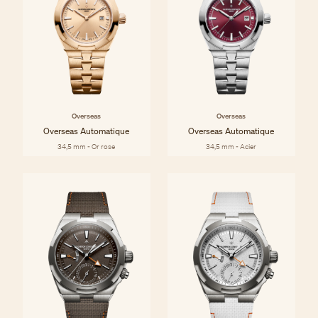
Overseas
Overseas
Overseas Automatique
Overseas Automatique
34,5 mm - Or rose
34,5 mm - Acier