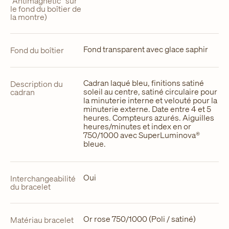
“Antimagnetic” sur
le fond du boîtier de
la montre)
Fond transparent avec glace saphir
Fond du boîtier
Cadran laqué bleu, finitions satiné
Description du
soleil au centre, satiné circulaire pour
cadran
la minuterie interne et velouté pour la
minuterie externe. Date entre 4 et 5
heures. Compteurs azurés. Aiguilles
heures/minutes et index en or
750/1000 avec SuperLuminova®
bleue.
Oui
Interchangeabilité
du bracelet
Or rose 750/1000 (Poli / satiné)
Matériau bracelet