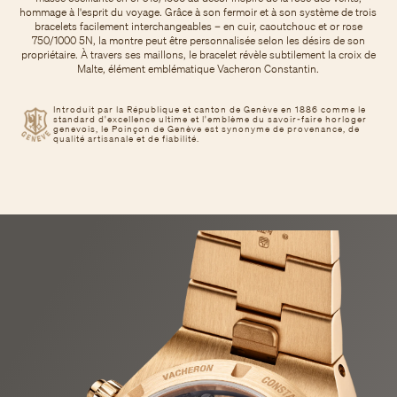
hommage à l'esprit du voyage. Grâce à son fermoir et à son système de trois
bracelets facilement interchangeables – en cuir, caoutchouc et or rose
750/1000 5N, la montre peut être personnalisée selon les désirs de son
propriétaire. À travers ses maillons, le bracelet révèle subtilement la croix de
Malte, élément emblématique Vacheron Constantin.
Introduit par la République et canton de Genève en 1886 comme le
standard d'excellence ultime et l'emblème du savoir-faire horloger
genevois, le Poinçon de Genève est synonyme de provenance, de
qualité artisanale et de fiabilité.