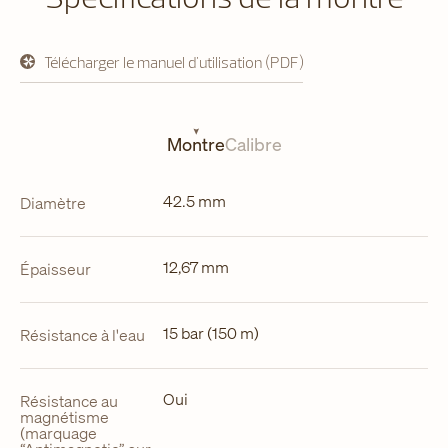
Télécharger le manuel d'utilisation (PDF)
s'ouvre
dans
un
nouvel
onglet
Montre
Calibre
42.5 mm
Diamètre
12,67 mm
Épaisseur
15 bar (150 m)
Résistance à l'eau
Oui
Résistance au
magnétisme
(marquage