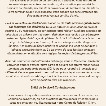
aux lois de la province ou du territoire du Canada où vous résidez au
moment de passer votre commande ou, si vous n’êtes pas un résident
ordinaire du Canada, aux lois de la province ou du territoire du Canada où
votre commande doit être expédiée, dans chaque cas sans référence aux
dispositions relatives aux conflits de lois.
Sauf si vous êtes un résident du Québec ou de toute province qui n’autorise
pas l’arbitrage des différends
, tous les différends découlant du présent
contrat ou s’y rapportant, ou concernant toute relation juridique associée ou
découlant du présent contrat, seront définitivement résolus par arbitrage en
vertu des règles d’arbitrage simplifiées de l’ADR Institute of Canada, Inc. Le
siège de l’arbitrage sera Toronto, Ontario. La langue de l’arbitrage sera
l’anglais. Les règles de l’ADR Institute of Canada Inc. sont disponibles à
l’adresse
www.adrontario.ca
. Le paiement de tous les frais de dépôt,
d’administration et d’arbitre sera régi par les règles d’arbitrage simplifiées.
Avant de soumettre tout différend à l’arbitrage, vous et Vacheron Constantin
convenez d’abord d’aviser l’autre partie et de faire des efforts raisonnables
pendant une période de trente (30) jours pour résoudre à l’amiable tout
différend. Cette exigence est une condition préalable, et aucune réclamation
ne doit être déposée en arbitrage (ou à la Cour des petites créances) tant que
cette disposition n’est pas respectée.
Entité de Service & Contactez-nous
Si vous avez des questions ou des commentaires au sujet des présentes
Conditions de Service, ou des questions d’ordre général (y compris pour
toute réclamation), veuillez contacter notre Centre de Relation Client.