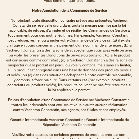
vous communique le contraire.
Notre Annulation de la Commande de Service
Nonobstant toute disposition contraire prévue aux présentes, Vacheron
Constantin se réserve le droit, dans toute la mesure permise par la loi
applicable, de refuser, d'annuler et de résilier les Commandes de Service à
tout moment pour des motifs légitimes. Par exemple, Vacheron Constantin
peut refuser, résilier ou annuler votre Commande de Service si : (a) il existe
un litige en cours concernant le paiement d'une commande antérieure ; (b) si
Vacheron Constantin a des raisons de suspecter que vous avez violé ou avez
pu violer les présentes Conditions de Service ou toute loi ; (c) si le produit
est considéré comme contrefait ; (d) si Vacheron Constantin a des raisons de
suspecter que le produit est perdu ou volé, y compris, mais sans s'y limiter,
si un produit est enregistré dans une base de données des produits perdus
et volés ; ou (e) dans des situations échappant à notre contrôle raisonnable,
y compris la force majeure. Dans certains cas (par exemple, produits
contrefaits ou produits volés), les produits peuvent ne pas être retournés si
la loi applicable le permet.
En cas d'annulation d'une Commande de Service par Vacheron Constantin,
toutes les indemnités sont exclues et vous n'aurez aucune réclamation
contre Vacheron Constantin, ses agents, ses filiales et ses employés.
Garantie Internationale Vacheron Constantin ; Garantie Internationale de
Réparation Vacheron Constantin
Veuillez noter que seules certaines gammes de produits précises sont