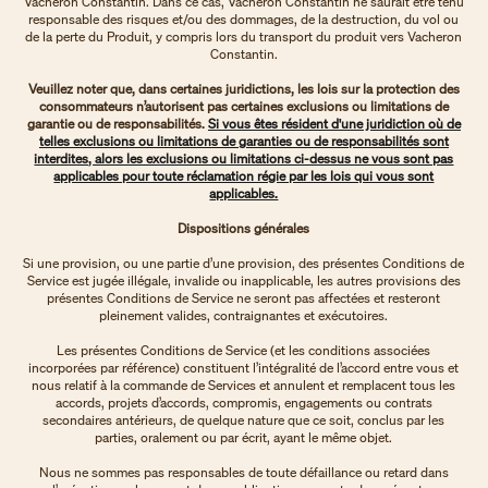
Vacheron Constantin. Dans ce cas, Vacheron Constantin ne saurait être tenu
responsable des risques et/ou des dommages, de la destruction, du vol ou
de la perte du Produit, y compris lors du transport du produit vers Vacheron
Constantin.
Veuillez noter que, dans certaines juridictions, les lois sur la protection des
consommateurs n’autorisent pas certaines exclusions ou limitations de
garantie ou de responsabilités.
Si vous êtes résident d'une juridiction où de
telles exclusions ou limitations de garanties ou de responsabilités sont
interdites, alors les exclusions ou limitations ci-dessus ne vous sont pas
applicables pour toute réclamation régie par les lois qui vous sont
applicables.
Dispositions générales
Si une provision, ou une partie d’une provision, des présentes Conditions de
Service est jugée illégale, invalide ou inapplicable, les autres provisions des
présentes Conditions de Service ne seront pas affectées et resteront
pleinement valides, contraignantes et exécutoires.
Les présentes Conditions de Service (et les conditions associées
incorporées par référence) constituent l’intégralité de l’accord entre vous et
nous relatif à la commande de Services et annulent et remplacent tous les
accords, projets d’accords, compromis, engagements ou contrats
secondaires antérieurs, de quelque nature que ce soit, conclus par les
parties, oralement ou par écrit, ayant le même objet.
Nous ne sommes pas responsables de toute défaillance ou retard dans