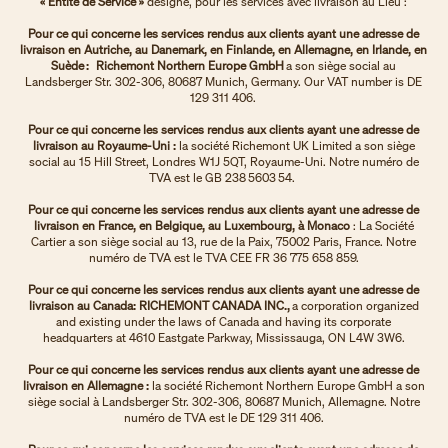
« Entité de Service »
désigne, pour les services avec livraison au Lieu :
Pour ce qui concerne les services rendus aux clients ayant une adresse de
livraison en Autriche, au Danemark, en Finlande, en Allemagne, en Irlande, en
Suède : Richemont Northern Europe GmbH
a son siège social au
Landsberger Str. 302-306, 80687 Munich, Germany. Our VAT number is DE
129 311 406.
Pour ce qui concerne les services rendus aux clients ayant une adresse de
livraison au Royaume-Uni :
la société Richemont UK Limited a son siège
social au 15 Hill Street, Londres W1J 5QT, Royaume-Uni. Notre numéro de
TVA est le GB 238 5603 54.
Pour ce qui concerne les services rendus aux clients ayant une adresse de
livraison en France, en Belgique, au Luxembourg, à Monaco
: La Société
Cartier a son siège social au 13, rue de la Paix, 75002 Paris, France. Notre
numéro de TVA est le TVA CEE FR 36 775 658 859.
Pour ce qui concerne les services rendus aux clients ayant une adresse de
livraison au Canada: RICHEMONT CANADA INC.,
a corporation organized
and existing under the laws of Canada and having its corporate
headquarters at 4610 Eastgate Parkway, Mississauga, ON L4W 3W6.
Pour ce qui concerne les services rendus aux clients ayant une adresse de
livraison en Allemagne :
la société Richemont Northern Europe GmbH a son
siège social à Landsberger Str. 302-306, 80687 Munich, Allemagne. Notre
numéro de TVA est le DE 129 311 406.