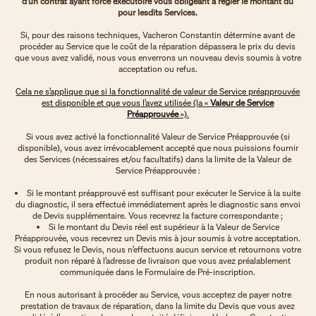
d’un contrat ayant force exécutoire vous obligeant à régler le montant dû
pour lesdits Services.
Si, pour des raisons techniques, Vacheron Constantin détermine avant de
procéder au Service que le coût de la réparation dépassera le prix du devis
que vous avez validé, nous vous enverrons un nouveau devis soumis à votre
acceptation ou refus.
Cela ne s’applique que si la fonctionnalité de valeur de Service préapprouvée
est disponible et que vous l’avez utilisée (la «
Valeur de Service
Préapprouvée
»).
Si vous avez activé la fonctionnalité Valeur de Service Préapprouvée (si
disponible), vous avez irrévocablement accepté que nous puissions fournir
des Services (nécessaires et/ou facultatifs) dans la limite de la Valeur de
Service Préapprouvée :
Si le montant préapprouvé est suffisant pour exécuter le Service à la suite
du diagnostic, il sera effectué immédiatement après le diagnostic sans envoi
de Devis supplémentaire. Vous recevrez la facture correspondante ;
Si le montant du Devis réel est supérieur à la Valeur de Service
Préapprouvée, vous recevrez un Devis mis à jour soumis à votre acceptation.
Si vous refusez le Devis, nous n’effectuons aucun service et retournons votre
produit non réparé à l’adresse de livraison que vous avez préalablement
communiquée dans le Formulaire de Pré-inscription.
En nous autorisant à procéder au Service, vous acceptez de payer notre
prestation de travaux de réparation, dans la limite du Devis que vous avez