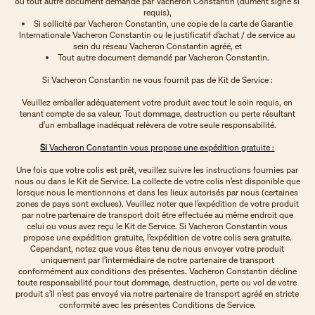
ou tout autre document demandé par Vacheron Constantin (dûment signé si
requis),
Si sollicité par Vacheron Constantin, une copie de la carte de Garantie
Internationale Vacheron Constantin ou le justificatif d’achat / de service au
sein du réseau Vacheron Constantin agréé, et
Tout autre document demandé par Vacheron Constantin.
Si Vacheron Constantin ne vous fournit pas de Kit de Service :
Veuillez emballer adéquatement votre produit avec tout le soin requis, en
tenant compte de sa valeur. Tout dommage, destruction ou perte résultant
d’un emballage inadéquat relèvera de votre seule responsabilité.
Si
Vacheron Constantin vous propose une expédition gratuite :
Une fois que votre colis est prêt, veuillez suivre les instructions fournies par
nous ou dans le Kit de Service. La collecte de votre colis n’est disponible que
lorsque nous le mentionnons et dans les lieux autorisés par nous (certaines
zones de pays sont exclues). Veuillez noter que l’expédition de votre produit
par notre partenaire de transport doit être effectuée au même endroit que
celui ou vous avez reçu le Kit de Service. Si Vacheron Constantin vous
propose une expédition gratuite, l’expédition de votre colis sera gratuite.
Cependant, notez que vous êtes tenu de nous envoyer votre produit
uniquement par l’intermédiaire de notre partenaire de transport
conformément aux conditions des présentes. Vacheron Constantin décline
toute responsabilité pour tout dommage, destruction, perte ou vol de votre
produit s’il n’est pas envoyé via notre partenaire de transport agréé en stricte
conformité avec les présentes Conditions de Service.