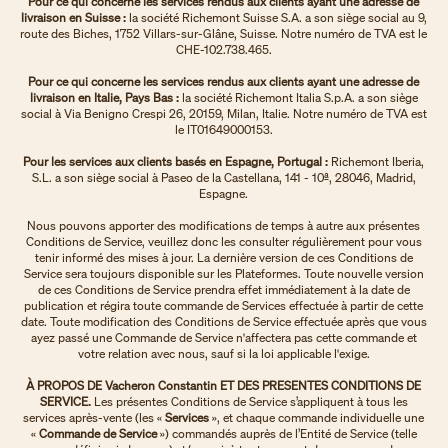
Pour ce qui concerne les services rendus aux clients ayant une adresse de
livraison en Suisse :
la société Richemont Suisse S.A. a son siège social au 9,
route des Biches, 1752 Villars-sur-Glâne, Suisse. Notre numéro de TVA est le
CHE-102.738.465.
Pour ce qui concerne les services rendus aux clients ayant une adresse de
livraison en Italie, Pays Bas :
la société Richemont Italia S.p.A. a son siège
social à Via Benigno Crespi 26, 20159, Milan, Italie. Notre numéro de TVA est
le IT01649000153.
Pour les services aux clients basés en Espagne, Portugal :
Richemont Iberia,
S.L. a son siège social à Paseo de la Castellana, 141 - 10ª, 28046, Madrid,
Espagne.
Nous pouvons apporter des modifications de temps à autre aux présentes
Conditions de Service, veuillez donc les consulter régulièrement pour vous
tenir informé des mises à jour. La dernière version de ces Conditions de
Service sera toujours disponible sur les Plateformes. Toute nouvelle version
de ces Conditions de Service prendra effet immédiatement à la date de
publication et régira toute commande de Services effectuée à partir de cette
date. Toute modification des Conditions de Service effectuée après que vous
ayez passé une Commande de Service n'affectera pas cette commande et
votre relation avec nous, sauf si la loi applicable l'exige.
À PROPOS DE Vacheron Constantin ET DES PRESENTES CONDITIONS DE
SERVICE.
Les présentes Conditions de Service s’appliquent à tous les
services après-vente (les «
Services
», et chaque commande individuelle une
«
Commande de Service
») commandés auprès de l’Entité de Service (telle