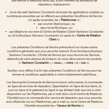
que définie ci-dessous) et/ou qui, à tout moment du processus de
réparation, impliqueront :
via le site web Vacheron Constantin et toutes les applications mobiles ou
numériques associées qui se réfèrent aux présentes Conditions de Service
(ci-après ensemble, les «
Plateformes
») ;
par courrier électronique ; ou
dans toute Boutique ; ou
par téléphone via notre (i) Centre de Relation Client Vacheron Constantin
ou (ii) la Boutique Vacheron Constantin (ci-après le «
Centre de Relation
Client
»).
Les présentes Conditions de Service prévaudront sur toutes autres
conditions générales que vous pourriez recevoir d’une boutique physique
Vacheron Constantin. L’Entité de Service qui vous fournira les Services
dépendra de votre adresse de livraison où nous retournerons les produits
(«
Vacheron Constantin
», «
nous
», «
notre
» et «
nos
»).
Veuillez vous référer à la fin des présentes Conditions de Service pour les
termes et conditions applicables à votre emplacement spécifique.
Les Services/la Commande de Service incluent, entre autres, la commande
en ligne de services de réparation, l’approbation en ligne de tout devis, le
suivi en ligne et le paiement en ligne le cas échéant (tels que mis à votre
disposition sur les Plateformes, par e-mail et/ou via le Centre de Relations
Clientèle) pour la commande d’un service de réparation que vous pourriez
avoir effectuée via nos Plateformes, par e-mail ou via le Centre de Relations
Clientèle (ensemble les «
Canaux de Service
»).