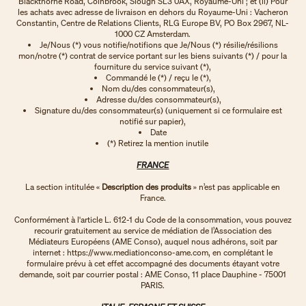
Blackthorne Road, Colnbrook, Slough SL3 0AX, Royaume-Uni ; et (ii) Pour
les achats avec adresse de livraison en dehors du Royaume-Uni : Vacheron
Constantin, Centre de Relations Clients, RLG Europe BV, PO Box 2967, NL-
1000 CZ Amsterdam.
Je/Nous (*) vous notifie/notifions que Je/Nous (*) résilie/résilions
mon/notre (*) contrat de service portant sur les biens suivants (*) / pour la
fourniture du service suivant (*),
Commandé le (*) / reçu le (*),
Nom du/des consommateur(s),
Adresse du/des consommateur(s),
Signature du/des consommateur(s) (uniquement si ce formulaire est
notifié sur papier),
Date
(*) Retirez la mention inutile
FRANCE
La section intitulée «
Description des produits
» n’est pas applicable en
France.
Conformément à l'article L. 612-1 du Code de la consommation, vous pouvez
recourir gratuitement au service de médiation de l’Association des
Médiateurs Européens (AME Conso), auquel nous adhérons, soit par
internet : https://www.mediationconso-ame.com, en complétant le
formulaire prévu à cet effet accompagné des documents étayant votre
demande, soit par courrier postal : AME Conso, 11 place Dauphine - 75001
PARIS.