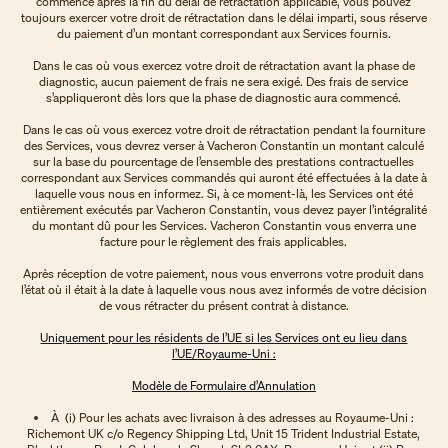
commence après la fin du délai de rétractation applicable, vous pouvez
toujours exercer votre droit de rétractation dans le délai imparti, sous réserve
du paiement d’un montant correspondant aux Services fournis.
Dans le cas où vous exercez votre droit de rétractation avant la phase de
diagnostic, aucun paiement de frais ne sera exigé. Des frais de service
s’appliqueront dès lors que la phase de diagnostic aura commencé.
Dans le cas où vous exercez votre droit de rétractation pendant la fourniture
des Services, vous devrez verser à Vacheron Constantin un montant calculé
sur la base du pourcentage de l’ensemble des prestations contractuelles
correspondant aux Services commandés qui auront été effectuées à la date à
laquelle vous nous en informez. Si, à ce moment-là, les Services ont été
entièrement exécutés par Vacheron Constantin, vous devez payer l’intégralité
du montant dû pour les Services. Vacheron Constantin vous enverra une
facture pour le règlement des frais applicables.
Après réception de votre paiement, nous vous enverrons votre produit dans
l’état où il était à la date à laquelle vous nous avez informés de votre décision
de vous rétracter du présent contrat à distance.
Uniquement pour les résidents de l’UE si les Services ont eu lieu dans
l’UE/Royaume-Uni :
Modèle de Formulaire d’Annulation
À (i) Pour les achats avec livraison à des adresses au Royaume-Uni :
Richemont UK c/o Regency Shipping Ltd, Unit 15 Trident Industrial Estate,