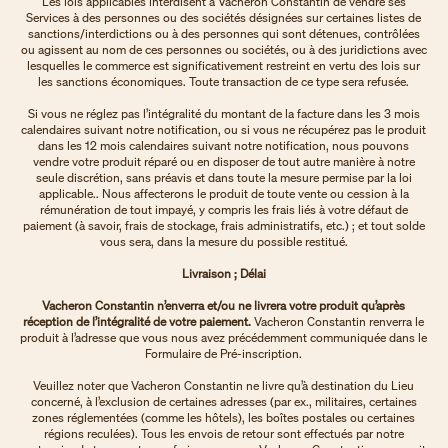
Les lois applicables interdisent à Vacheron Constantin de vendre ses
Services à des personnes ou des sociétés désignées sur certaines listes de
sanctions/interdictions ou à des personnes qui sont détenues, contrôlées
ou agissent au nom de ces personnes ou sociétés, ou à des juridictions avec
lesquelles le commerce est significativement restreint en vertu des lois sur
les sanctions économiques. Toute transaction de ce type sera refusée.
Si vous ne réglez pas l’intégralité du montant de la facture dans les 3 mois
calendaires suivant notre notification, ou si vous ne récupérez pas le produit
dans les 12 mois calendaires suivant notre notification, nous pouvons
vendre votre produit réparé ou en disposer de tout autre manière à notre
seule discrétion, sans préavis et dans toute la mesure permise par la loi
applicable.. Nous affecterons le produit de toute vente ou cession à la
rémunération de tout impayé, y compris les frais liés à votre défaut de
paiement (à savoir, frais de stockage, frais administratifs, etc.) ; et tout solde
vous sera, dans la mesure du possible restitué.
Livraison ; Délai
Vacheron Constantin n’enverra et/ou ne livrera votre produit qu’après
réception de l’intégralité de votre paiement.
Vacheron Constantin renverra le
produit à l’adresse que vous nous avez précédemment communiquée dans le
Formulaire de Pré-inscription.
Veuillez noter que Vacheron Constantin ne livre qu’à destination du Lieu
concerné, à l’exclusion de certaines adresses (par ex., militaires, certaines
zones réglementées (comme les hôtels), les boîtes postales ou certaines
régions reculées). Tous les envois de retour sont effectués par notre