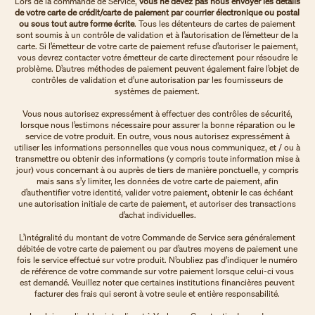
Lors de la commande de Service,
vous ne devez pas nous envoyer les détails
de votre carte de crédit/carte de paiement par courrier électronique ou postal
ou sous tout autre forme écrite
. Tous les détenteurs de cartes de paiement
sont soumis à un contrôle de validation et à l’autorisation de l’émetteur de la
carte. Si l’émetteur de votre carte de paiement refuse d’autoriser le paiement,
vous devrez contacter votre émetteur de carte directement pour résoudre le
problème. D’autres méthodes de paiement peuvent également faire l’objet de
contrôles de validation et d’une autorisation par les fournisseurs de
systèmes de paiement.
Vous nous autorisez expressément à effectuer des contrôles de sécurité,
lorsque nous l’estimons nécessaire pour assurer la bonne réparation ou le
service de votre produit. En outre, vous nous autorisez expressément à
utiliser les informations personnelles que vous nous communiquez, et / ou à
transmettre ou obtenir des informations (y compris toute information mise à
jour) vous concernant à ou auprès de tiers de manière ponctuelle, y compris
mais sans s’y limiter, les données de votre carte de paiement, afin
d’authentifier votre identité, valider votre paiement, obtenir le cas échéant
une autorisation initiale de carte de paiement, et autoriser des transactions
d’achat individuelles.
L’intégralité du montant de votre Commande de Service sera généralement
débitée de votre carte de paiement ou par d’autres moyens de paiement une
fois le service effectué sur votre produit. N’oubliez pas d’indiquer le numéro
de référence de votre commande sur votre paiement lorsque celui-ci vous
est demandé. Veuillez noter que certaines institutions financières peuvent
facturer des frais qui seront à votre seule et entière responsabilité.