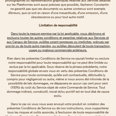
photographies ou représentations graphiques relatives aux Services détaillés
sur les Plateformes sont aussi précises que possible, Vacheron Constantin
ne garantit pas que ces documents ou autres contenus sont exempts
d’erreurs, que ce soit en raison d’une inexactitude, d’une omission, d’une
obsolescence ou pour tout autre motif.
Limitation de responsabilité
Dans toute la mesure permise par la loi applicable, nous déclinons et
excluons toutes les autres conditions et garanties relatives aux Services et
aux Canaux de Service, qu’elles soient expresses ou implicites, prévues par
une loi ou de toute autre manière, ou qu’elles découlent de toute transaction,
usage ou pratique commerciale antérieure.
Rien dans les présentes Conditions de Service ne saurait limiter ou exclure
notre responsabilité pour toute responsabilité qui ne peut être limitée ou
exclue par la loi applicable. Sous réserve de la phrase précédente, notre
responsabilité globale envers vous en vertu des présentes Conditions de
Service pour toute commande, qu’elle soit contractuelle, délictuelle (y
compris pour négligence) ou autre, même si nous avons été informés de la
possibilité de tels dommages, ne dépassera en aucun cas cent pour cent
(100%) du coût du Service objet de votre Commande de Service. Tout
dommage indirect, consécutif, moral et/ou punitif est en tout état de cause
exclu.
Dans le cas où vous nous avez envoyé votre produit en violation des
présentes Conditions de Service ou de nos instructions, vous supporterez
tous les risques et coûts associés, à l’exclusion de toute responsabilité de