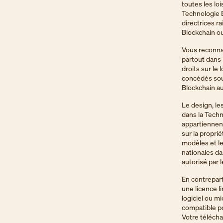
toutes les loi
Technologie Bl
directrices r
Blockchain ou
Vous reconnai
partout dans
droits sur le 
concédés sous
Blockchain au
Le design, le
dans la Techn
appartiennent
sur la proprié
modèles et le
nationales da
autorisé par 
En contrepart
une licence l
logiciel ou mi
compatible p
Votre télécha