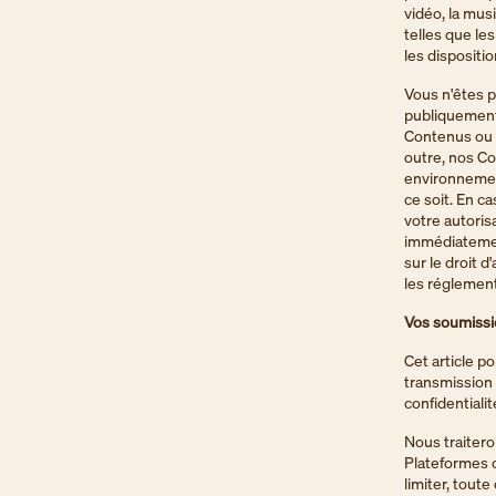
vidéo, la mus
telles que les
les dispositi
Vous n'êtes p
publiquement
Contenus ou à
outre, nos Co
environnemen
ce soit. En c
votre autoris
immédiatement
sur le droit d'
les réglement
Vos soumissi
Cet article p
transmission 
confidentialit
Nous traitero
Plateformes o
limiter, tout