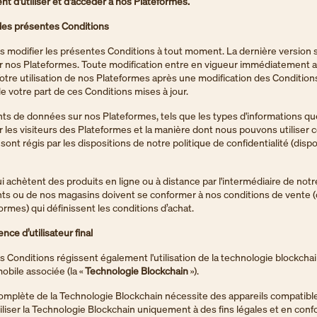
 d'utiliser et d'accéder à nos Plateformes.
 des présentes Conditions
 modifier les présentes Conditions à tout moment. La dernière version 
ur nos Plateformes. Toute modification entre en vigueur immédiatement 
Votre utilisation de nos Plateformes après une modification des Condition
e votre part de ces Conditions mises à jour.
ts de données sur nos Plateformes, tels que les types d'informations q
r les visiteurs des Plateformes et la manière dont nous pouvons utiliser 
sont régis par les dispositions de notre politique de confidentialité (dispo
ui achètent des produits en ligne ou à distance par l'intermédiaire de not
ents ou de nos magasins doivent se conformer à nos conditions de vente 
formes) qui définissent les conditions d’achat.
nce d’utilisateur final
 Conditions régissent également l'utilisation de la technologie blockchai
mobile associée (la «
Technologie Blockchain
»).
 complète de la Technologie Blockchain nécessite des appareils compatibl
iliser la Technologie Blockchain uniquement à des fins légales et en confo