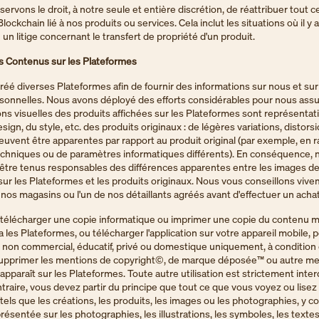
rvons le droit, à notre seule et entière discrétion, de réattribuer tout cer
ockchain lié à nos produits ou services. Cela inclut les situations où il y 
un litige concernant le transfert de propriété d'un produit.
es Contenus sur les Plateformes
éé diverses Plateformes afin de fournir des informations sur nous et sur
rsonnelles. Nous avons déployé des efforts considérables pour nous assu
ns visuelles des produits affichées sur les Plateformes sont représentati
sign, du style, etc. des produits originaux : de légères variations, distors
euvent être apparentes par rapport au produit original (par exemple, en r
chniques ou de paramètres informatiques différents). En conséquence, 
être tenus responsables des différences apparentes entre les images de
ur les Plateformes et les produits originaux. Nous vous conseillons viv
de nos magasins ou l'un de nos détaillants agréés avant d'effectuer un achat
télécharger une copie informatique ou imprimer une copie du contenu mi
a les Plateformes, ou télécharger l'application sur votre appareil mobile, 
 non commercial, éducatif, privé ou domestique uniquement, à condition
supprimer les mentions de copyright©, de marque déposée™ ou autre me
apparaît sur les Plateformes. Toute autre utilisation est strictement inter
ntraire, vous devez partir du principe que tout ce que vous voyez ou lisez 
tels que les créations, les produits, les images ou les photographies, y c
ésentée sur les photographies, les illustrations, les symboles, les textes,