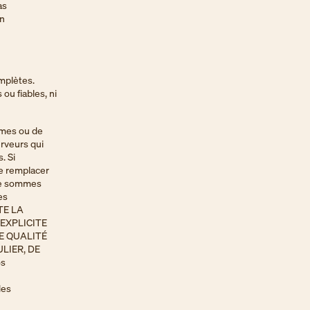
as
en
omplètes.
ou fiables, ni
rmes ou de
rveurs qui
. Si
de remplacer
 ne sommes
es
UTE LA
EXPLICITE
DE QUALITÉ
LIER, DE
os
des