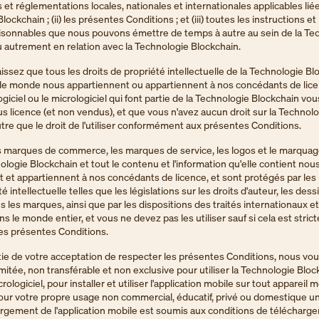
s et réglementations locales, nationales et internationales applicables liée
ockchain ; (ii) les présentes Conditions ; et (iii) toutes les instructions et
aisonnables que nous pouvons émettre de temps à autre au sein de la Te
 autrement en relation avec la Technologie Blockchain.
ssez que tous les droits de propriété intellectuelle de la Technologie Bl
 le monde nous appartiennent ou appartiennent à nos concédants de lice
logiciel ou le micrologiciel qui font partie de la Technologie Blockchain vo
 licence (et non vendus), et que vous n'avez aucun droit sur la Technol
tre que le droit de l'utiliser conformément aux présentes Conditions.
s marques de commerce, les marques de service, les logos et le marquag
ologie Blockchain et tout le contenu et l'information qu'elle contient nou
 et appartiennent à nos concédants de licence, et sont protégés par les 
té intellectuelle telles que les législations sur les droits d'auteur, les dess
s les marques, ainsi que par les dispositions des traités internationaux et
ns le monde entier, et vous ne devez pas les utiliser sauf si cela est stri
les présentes Conditions.
ie de votre acceptation de respecter les présentes Conditions, nous vo
imitée, non transférable et non exclusive pour utiliser la Technologie Bloc
crologiciel, pour installer et utiliser l'application mobile sur tout appareil 
our votre propre usage non commercial, éducatif, privé ou domestique 
rgement de l'application mobile est soumis aux conditions de télécharg