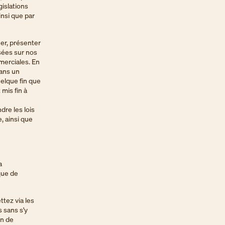
gislations
insi que par
her, présenter
sées sur nos
merciales. En
dans un
elque fin que
mis fin à
dre les lois
e, ainsi que
a
que de
tez via les
 sans s'y
on de