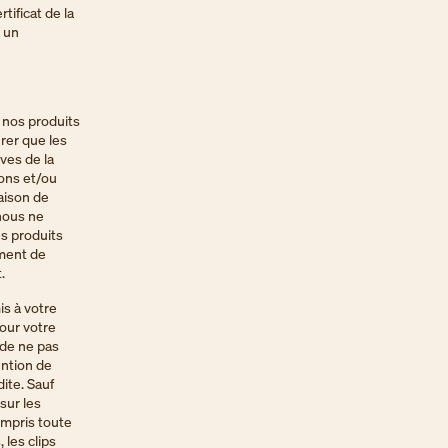
tificat de la
a un
 nos produits
rer que les
ves de la
ions et/ou
aison de
nous ne
s produits
ement de
.
s à votre
pour votre
 de ne pas
ntion de
dite. Sauf
sur les
ompris toute
 les clips