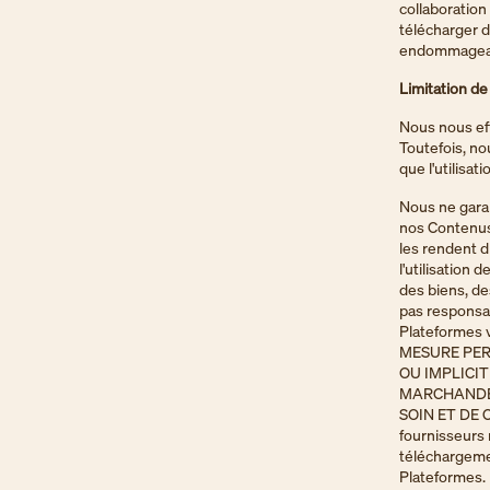
collaboration
télécharger d
endommageant
Limitation de
Nous nous eff
Toutefois, no
que l'utilisa
Nous ne gara
nos Contenus
les rendent d
l'utilisation
des biens, d
pas responsab
Plateformes 
MESURE PER
OU IMPLICIT
MARCHANDE,
SOIN ET DE
fournisseurs 
téléchargemen
Plateformes.