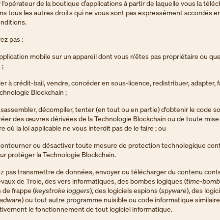
l'opérateur de la boutique d’applications à partir de laquelle vous la tél
ns tous les autres droits qui ne vous sont pas expressément accordés e
nditions.
ez pas :
application mobile sur un appareil dont vous n'êtes pas propriétaire ou qu
 ;
r à crédit-bail, vendre, concéder en sous-licence, redistribuer, adapter, f
echnologie Blockchain ;
assembler, décompiler, tenter (en tout ou en partie) d'obtenir le code s
réer des œuvres dérivées de la Technologie Blockchain ou de toute mise à
 où la loi applicable ne vous interdit pas de le faire ; ou
ontourner ou désactiver toute mesure de protection technologique co
our protéger la Technologie Blockchain.
z pas transmettre de données, envoyer ou télécharger du contenu cont
evaux de Troie, des vers informatiques, des bombes logiques (
time-bomb
 de frappe (
keystroke loggers
), des logiciels espions (
spyware
), des logic
adware
) ou tout autre programme nuisible ou code informatique similair
tivement le fonctionnement de tout logiciel informatique.