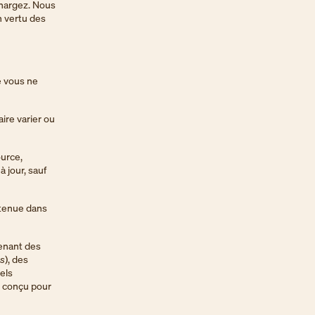
échargez. Nous
n vertu des
e vous ne
aire varier ou
ource,
 jour, sauf
ntenue dans
enant des
s
), des
iels
e conçu pour