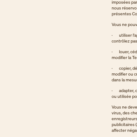
imposées par 
nous réservo
présentes Co
Vous ne pouv
· utiliser l'
contrôlez pas
· louer, céde
modifier la T
· copier, dés
modifier ou c
dans la mesure
· adapter, c
ou utilisée p
Vous ne deve
virus, des ch
enregistreurs
publicitaires (
affecter néga