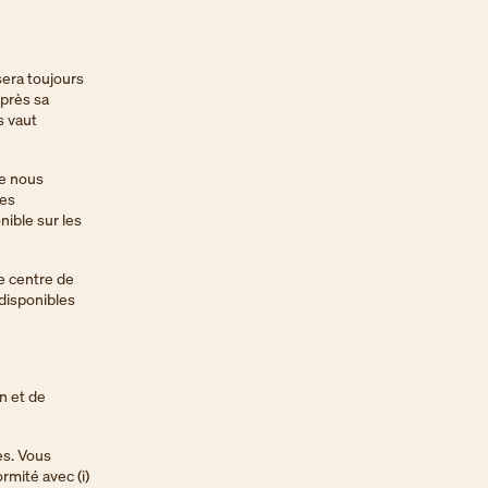
sera toujours
après sa
s vaut
ue nous
ces
nible sur les
re centre de
(disponibles
n et de
es. Vous
rmité avec (i)