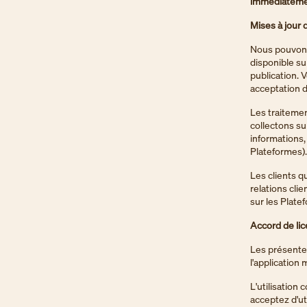
immédiatement
Mises à jour
Nous pouvons
disponible s
publication. 
acceptation d
Les traitemen
collectons su
informations, 
Plateformes).
Les clients q
relations cli
sur les Plate
Accord de lice
Les présentes
l'application 
L'utilisation
acceptez d'ut