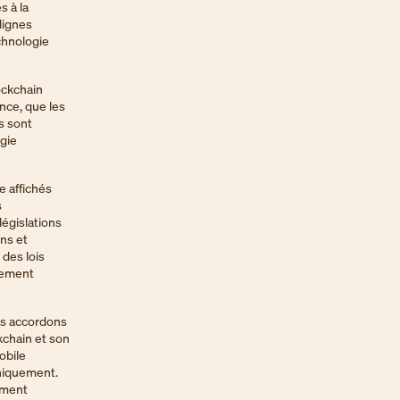
s à la
 lignes
chnologie
ockchain
nce, que les
us sont
ogie
e affichés
s
législations
ins et
 des lois
ctement
us accordons
kchain et son
mobile
uniquement.
ement