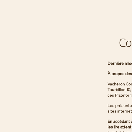
Co
Dernière mise
À propos des 
Vacheron Cons
Tourbillon 10
ces Plateform
Les présentes
sites interne
En accédant à
les lire atte