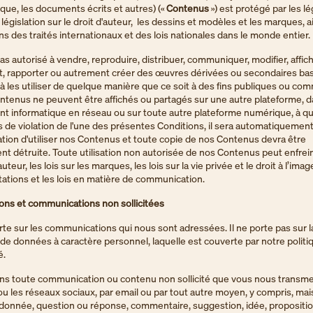
ique, les documents écrits et autres) («
Contenus
») est protégé par les lé
 législation sur le droit d'auteur, les dessins et modèles et les marques, a
ons des traités internationaux et des lois nationales dans le monde entier.
as autorisé à vendre, reproduire, distribuer, communiquer, modifier, affic
, rapporter ou autrement créer des œuvres dérivées ou secondaires ba
 les utiliser de quelque manière que ce soit à des fins publiques ou com
ntenus ne peuvent être affichés ou partagés sur une autre plateforme, 
t informatique en réseau ou sur toute autre plateforme numérique, à qu
as de violation de l'une des présentes Conditions, il sera automatiquement 
ation d'utiliser nos Contenus et toute copie de nos Contenus devra être
 détruite. Toute utilisation non autorisée de nos Contenus peut enfrein
auteur, les lois sur les marques, les lois sur la vie privée et le droit à l’imag
ations et les lois en matière de communication.
ons et communications non sollicitées
orte sur les communications qui nous sont adressées. Il ne porte pas sur l
de données à caractère personnel, laquelle est couverte par notre politi
é.
ns toute communication ou contenu non sollicité que vous nous transmet
u les réseaux sociaux, par email ou par tout autre moyen, y compris, mais
e donnée, question ou réponse, commentaire, suggestion, idée, propositi