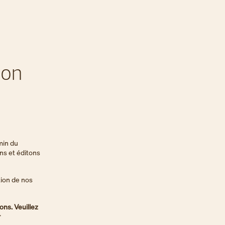
ion
min du
ns et éditons
ation de nos
ons. Veuillez
r