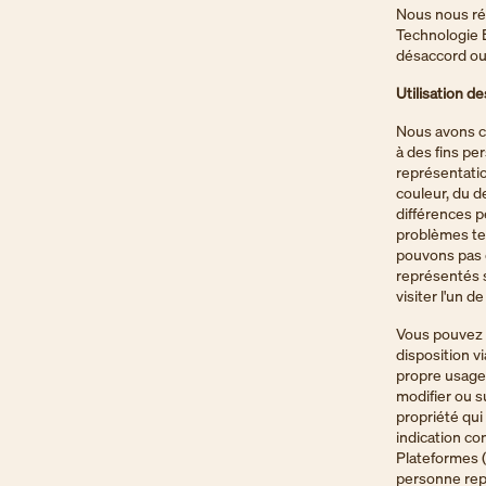
Nous nous rése
Technologie Bl
désaccord ou 
Utilisation d
Nous avons cr
à des fins pe
représentatio
couleur, du de
différences p
problèmes te
pouvons pas 
représentés s
visiter l'un 
Vous pouvez 
disposition vi
propre usage
modifier ou 
propriété qui 
indication co
Plateformes (
personne repr