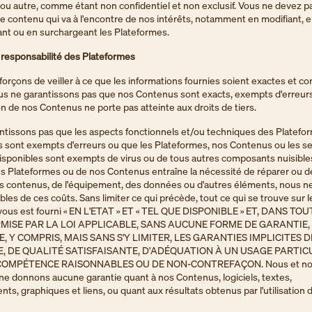
 ou autre, comme étant non confidentiel et non exclusif. Vous ne devez p
e contenu qui va à l'encontre de nos intérêts, notamment en modifiant, 
 ou en surchargeant les Plateformes.
 responsabilité des Plateformes
orçons de veiller à ce que les informations fournies soient exactes et c
us ne garantissons pas que nos Contenus sont exacts, exempts d'erreurs 
tion de nos Contenus ne porte pas atteinte aux droits de tiers.
ntissons pas que les aspects fonctionnels et/ou techniques des Platefo
 sont exempts d'erreurs ou que les Plateformes, nos Contenus ou les se
isponibles sont exempts de virus ou de tous autres composants nuisibles
 des Plateformes ou de nos Contenus entraîne la nécessité de réparer ou 
es contenus, de l'équipement, des données ou d'autres éléments, nous
les de ces coûts. Sans limiter ce qui précède, tout ce qui se trouve sur l
vous est fourni « EN L'ETAT » ET « TEL QUE DISPONIBLE » ET, DANS TO
MISE PAR LA LOI APPLICABLE, SANS AUCUNE FORME DE GARANTIE, 
E, Y COMPRIS, MAIS SANS S'Y LIMITER, LES GARANTIES IMPLICITES 
 DE QUALITÉ SATISFAISANTE, D'ADÉQUATION À UN USAGE PARTICU
 COMPÉTENCE RAISONNABLES OU DE NON-CONTREFAÇON. Nous et n
ne donnons aucune garantie quant à nos Contenus, logiciels, textes,
ts, graphiques et liens, ou quant aux résultats obtenus par l'utilisation 