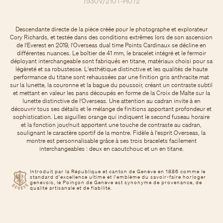
7930V/210T-H072
Descendante directe de la pièce créée pour le photographe et explorateur
Cory Richards, et testée dans des conditions extrêmes lors de son ascension
de l'Everest en 2019, l'Overseas dual time Points Cardinaux se décline en
différentes nuances. Le boîtier de 41 mm, le bracelet intégré et le fermoir
déployant interchangeable sont fabriqués en titane, matériaux choisi pour sa
légèreté et sa robustesse. L'esthétique distinctive et les qualités de haute
performance du titane sont rehaussées par une finition gris anthracite mat
sur la lunette, la couronne et la bague du poussoir, créant un contraste subtil
et mettant en valeur les pans découpés en forme de la Croix de Malte sur la
lunette distinctive de l'Overseas. Une attention au cadran invite à en
découvrir tous ses détails et le mélange de finitions apportant profondeur et
sophistication. Les aiguilles orange qui indiquent le second fuseau horaire
et la fonction jour/nuit apportent une touche de contraste au cadran,
soulignant le caractère sportif de la montre. Fidèle à l'esprit Overseas, la
montre est personnalisable grâce à ses trois bracelets facilement
interchangeables : deux en caoutchouc et un en titane.
Introduit par la République et canton de Genève en 1886 comme le
standard d'excellence ultime et l'emblème du savoir-faire horloger
genevois, le Poinçon de Genève est synonyme de provenance, de
qualité artisanale et de fiabilité.