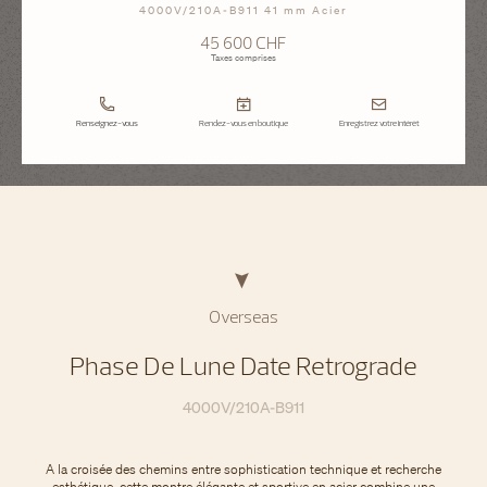
4000V/210A-B911 41 mm Acier
45 600 CHF
Taxes comprises
Renseignez-vous
Rendez-vous en boutique
Enregistrez votre intérêt
Overseas
Phase De Lune Date Retrograde
4000V/210A-B911
A la croisée des chemins entre sophistication technique et recherche
esthétique, cette montre élégante et sportive en acier combine une