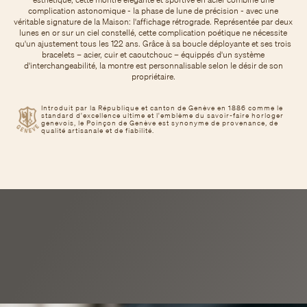
complication astonomique - la phase de lune de précision - avec une
véritable signature de la Maison: l'affichage rétrograde. Représentée par deux
lunes en or sur un ciel constellé, cette complication poétique ne nécessite
qu'un ajustement tous les 122 ans. Grâce à sa boucle déployante et ses trois
bracelets – acier, cuir et caoutchouc – équippés d'un système
d'interchangeabilité, la montre est personnalisable selon le désir de son
propriétaire.
Introduit par la République et canton de Genève en 1886 comme le
standard d'excellence ultime et l'emblème du savoir-faire horloger
genevois, le Poinçon de Genève est synonyme de provenance, de
qualité artisanale et de fiabilité.