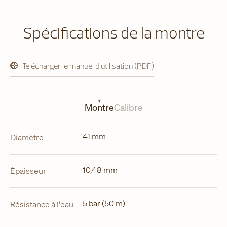
Spécifications de la montre
Télécharger le manuel d'utilisation (PDF)
s'ouvre
dans
un
nouvel
onglet
Montre
Calibre
41 mm
Diamètre
10,48 mm
Épaisseur
5 bar (50 m)
Résistance à l'eau