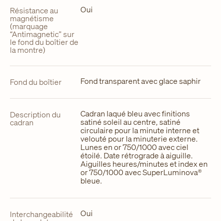
Oui
Résistance au
magnétisme
(marquage
“Antimagnetic” sur
le fond du boîtier de
la montre)
Fond transparent avec glace saphir
Fond du boîtier
Cadran laqué bleu avec finitions
Description du
satiné soleil au centre, satiné
cadran
circulaire pour la minute interne et
velouté pour la minuterie externe.
Lunes en or 750/1000 avec ciel
étoilé. Date rétrograde à aiguille.
Aiguilles heures/minutes et index en
or 750/1000 avec SuperLuminova®
bleue.
Oui
Interchangeabilité