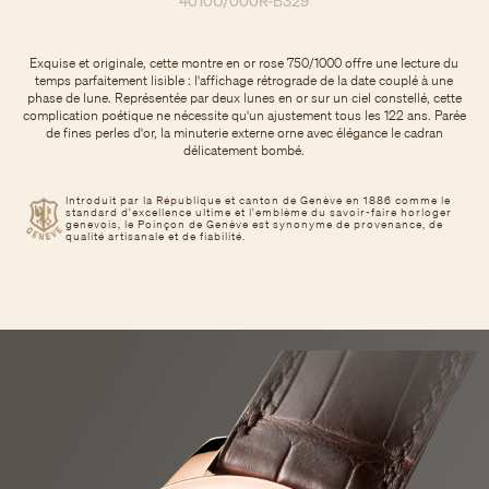
4010U/000R-B329
Exquise et originale, cette montre en or rose 750/1000 offre une lecture du
temps parfaitement lisible : l'affichage rétrograde de la date couplé à une
phase de lune. Représentée par deux lunes en or sur un ciel constellé, cette
complication poétique ne nécessite qu'un ajustement tous les 122 ans. Parée
de fines perles d'or, la minuterie externe orne avec élégance le cadran
délicatement bombé.
Introduit par la République et canton de Genève en 1886 comme le
standard d'excellence ultime et l'emblème du savoir-faire horloger
genevois, le Poinçon de Genève est synonyme de provenance, de
qualité artisanale et de fiabilité.