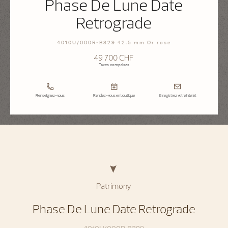
Phase De Lune Date
Retrograde
4010U/000R-B329 42.5 mm Or rose
49 700 CHF
Taxes comprises
Renseignez-vous
Rendez-vous en boutique
Enregistrez votre intérêt
Patrimony
Phase De Lune Date Retrograde