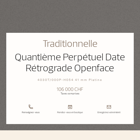
Traditionnelle
Quantième Perpétuel Date
Rétrograde Openface
4030T/000P-H054 41 mm Platine
106 000 CHF
Taxes comprises
Renseignez-vous
Rendez-vous en boutique
Enregistrez votre intérêt