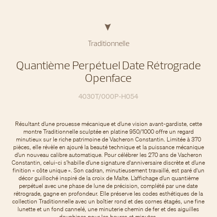
Traditionnelle
Quantième Perpétuel Date Rétrograde
Openface
4030T/000P-H054
Résultant d’une prouesse mécanique et d’une vision avant-gardiste, cette
montre Traditionnelle sculptée en platine 950/1000 offre un regard
minutieux sur le riche patrimoine de Vacheron Constantin. Limitée à 370
pièces, elle révèle en ajouré la beauté technique et la puissance mécanique
d’un nouveau calibre automatique. Pour célébrer les 270 ans de Vacheron
Constantin, celui-ci s’habille d’une signature d'anniversaire discrète et d’une
finition « côte unique ». Son cadran, minutieusement travaillé, est paré d'un
décor guilloché inspiré de la croix de Malte. L’affichage d’un quantième
perpétuel avec une phase de lune de précision, complété par une date
rétrograde, gagne en profondeur. Elle préserve les codes esthétiques de la
collection Traditionnelle avec un boîtier rond et des cornes étagés, une fine
lunette et un fond cannelé, une minuterie chemin de fer et des aiguilles
dauphines pour les heures et minutes.