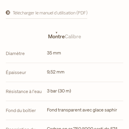
Télécharger le manuel d'utilisation (PDF)
s'ouvre
dans
un
nouvel
onglet
Montre
Calibre
35 mm
Diamètre
9,52 mm
Épaisseur
3 bar (30 m)
Résistance à l'eau
Fond transparent avec glace saphir
Fond du boîtier
Cadran en or 750/1000 serti de 574