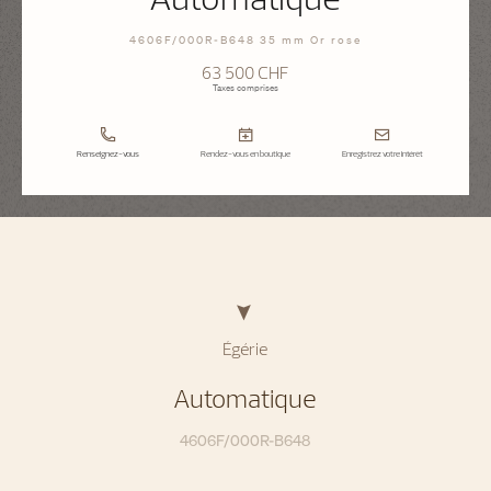
4606F/000R-B648 35 mm Or rose
63 500 CHF
Taxes comprises
Renseignez-vous
Rendez-vous en boutique
Enregistrez votre intérêt
Égérie
Automatique
4606F/000R-B648