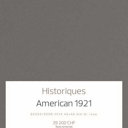
Historiques
American 1921
82035/000R-H114 40x40 mm Or rose
39 200 CHF
Taxes comprises