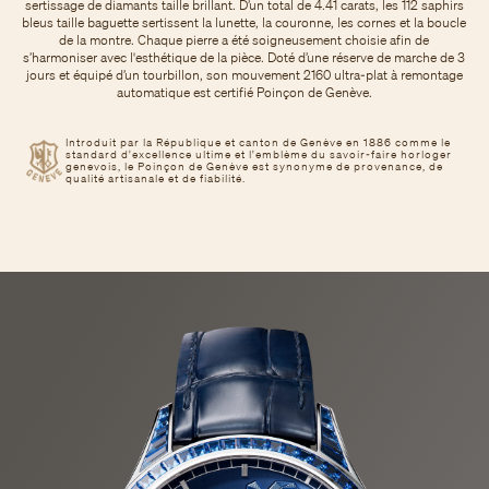
sertissage de diamants taille brillant. D’un total de 4.41 carats, les 112 saphirs
bleus taille baguette sertissent la lunette, la couronne, les cornes et la boucle
de la montre. Chaque pierre a été soigneusement choisie afin de
s’harmoniser avec l'esthétique de la pièce. Doté d’une réserve de marche de 3
jours et équipé d’un tourbillon, son mouvement 2160 ultra-plat à remontage
automatique est certifié Poinçon de Genève.
Introduit par la République et canton de Genève en 1886 comme le
standard d'excellence ultime et l'emblème du savoir-faire horloger
genevois, le Poinçon de Genève est synonyme de provenance, de
qualité artisanale et de fiabilité.