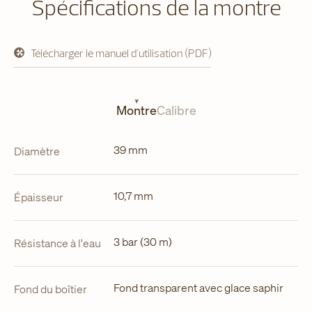
Spécifications de la montre
Télécharger le manuel d'utilisation (PDF)
s'ouvre
dans
un
nouvel
onglet
Montre
Calibre
39 mm
Diamètre
10,7 mm
Épaisseur
3 bar (30 m)
Résistance à l'eau
Fond transparent avec glace saphir
Fond du boîtier