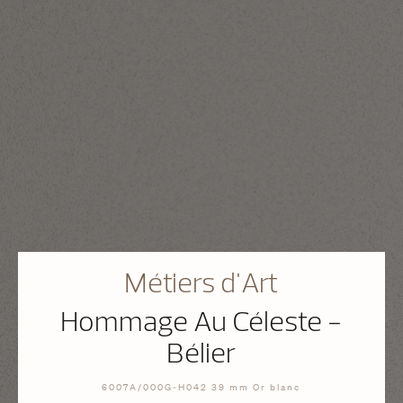
Métiers d'Art
Hommage Au Céleste -
Bélier
6007A/000G-H042 39 mm Or blanc