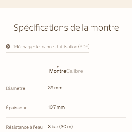
Spécifications de la montre
Télécharger le manuel d'utilisation (PDF)
s'ouvre
dans
un
nouvel
onglet
Montre
Calibre
39 mm
Diamètre
10,7 mm
Épaisseur
3 bar (30 m)
Résistance à l'eau