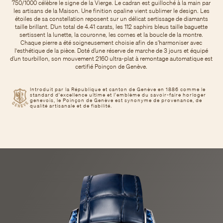
750/1000 célèbre le signe de la Vierge. Le cadran est guilloché à la main par
les artisans de la Maison. Une finition opaline vient sublimer le design. Les
étoiles de sa constellation reposent sur un délicat sertissage de diamants
taille brillant. D’un total de 4.41 carats, les 112 saphirs bleus taille baguette
sertissent la lunette, la couronne, les cornes et la boucle de la montre.
Chaque pierre a été soigneusement choisie afin de s’harmoniser avec
l'esthétique de la pièce. Doté d’une réserve de marche de 3 jours et équipé
d’un tourbillon, son mouvement 2160 ultra-plat à remontage automatique est
certifié Poinçon de Genève.
Introduit par la République et canton de Genève en 1886 comme le
standard d'excellence ultime et l'emblème du savoir-faire horloger
genevois, le Poinçon de Genève est synonyme de provenance, de
qualité artisanale et de fiabilité.