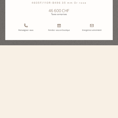
4605F/110R-B496 35 mm Or rose
46 600 CHF
Taxes comprises
Renseignez-vous
Rendez-vous en boutique
Enregistrez votre intérêt
Égérie
Automatique
4605F/110R-B496
Cette montre en or rose 750/1000 abrite un cadran digne de la Haute