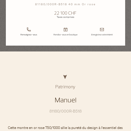
81180/000R-B518 40 mm Or rose
22 100 CHF
Taxes comprises
Renseignez-vous
Rendez-vous en boutique
Enregistrez votre intérêt
Patrimony
Manuel
81180/000R-B518
Cette montre en or rose 750/1000 allie la pureté du design à l'essentiel des