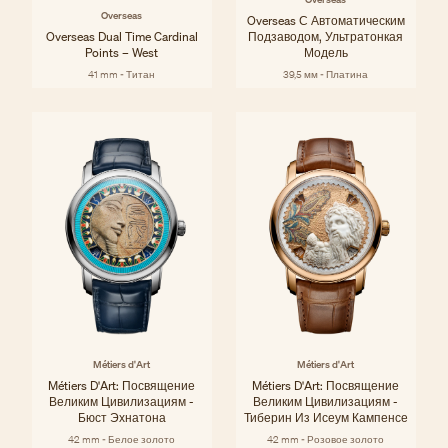
Overseas
Overseas С Автоматическим
Overseas Dual Time Cardinal
Подзаводом, Ультратонкая
Points – West
Модель
41 mm - Титан
39,5 мм - Платина
Métiers d'Art
Métiers d'Art
Métiers D'Art: Посвящение
Métiers D'Art: Посвящение
Великим Цивилизациям -
Великим Цивилизациям -
Бюст Эхнатона
Тиберин Из Исеум Кампенсе
42 mm - Белое золото
42 mm - Розовое золото