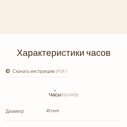
Характеристики часов
Скачать инструкцию (PDF)
открывается
в
новой
вкладке
Часы
Калибр
41 mm
Диаметр