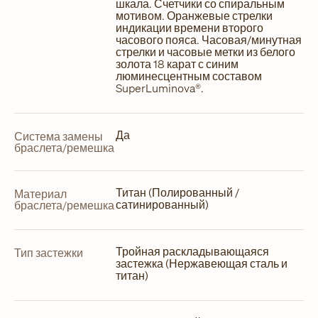
шкала. Счетчики со спиральным
мотивом. Оранжевые стрелки
индикации времени второго
часового пояса. Часовая/минутная
стрелки и часовые метки из белого
золота 18 карат с синим
люминесцентным составом
SuperLuminova®.
Да
Система замены
браслета/ремешка
Титан (Полированный /
Материал
сатинированный)
браслета/ремешка
Тройная раскладывающаяся
Тип застежки
застежка (Нержавеющая сталь и
титан)