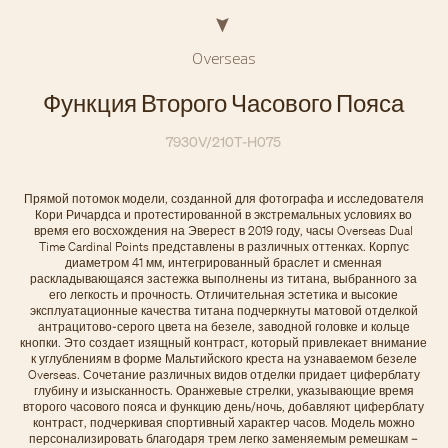
Overseas
Функция Второго Часового Пояса
7930V/210T-H075
Прямой потомок модели, созданной для фотографа и исследователя
Кори Ричардса и протестированной в экстремальных условиях во
время его восхождения на Эверест в 2019 году, часы Overseas Dual
Time Cardinal Points представлены в различных оттенках. Корпус
диаметром 41 мм, интегрированный браслет и сменная
раскладывающаяся застежка выполнены из титана, выбранного за
его легкость и прочность. Отличительная эстетика и высокие
эксплуатационные качества титана подчеркнуты матовой отделкой
антрацитово-серого цвета на безеле, заводной головке и кольце
кнопки. Это создает изящный контраст, который привлекает внимание
к углублениям в форме Мальтийского креста на узнаваемом безеле
Overseas. Сочетание различных видов отделки придает циферблату
глубину и изысканность. Оранжевые стрелки, указывающие время
второго часового пояса и функцию день/ночь, добавляют циферблату
контраст, подчеркивая спортивный характер часов. Модель можно
персонализировать благодаря трем легко заменяемым ремешкам –