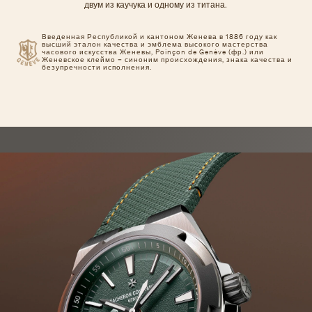
двум из каучука и одному из титана.
Введенная Республикой и кантоном Женева в 1886 году как
высший эталон качества и эмблема высокого мастерства
часового искусства Женевы, Poinçon de Genève (фр.) или
Женевское клеймо – синоним происхождения, знака качества и
безупречности исполнения.