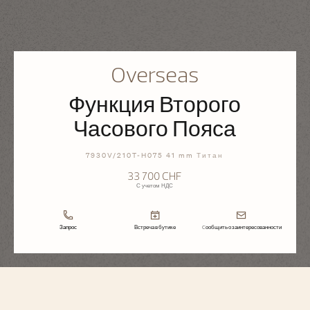
Overseas
Функция Второго
Часового Пояса
7930V/210T-H075 41 mm Титан
33 700 CHF
С учетом НДС
Запрос
Встреча в бутике
Cообщить о заинтересованности