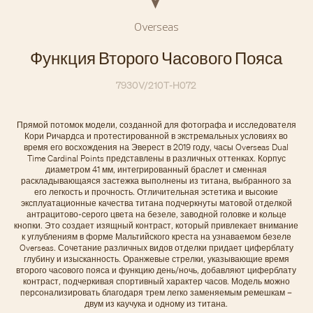
Overseas
Функция Второго Часового Пояса
7930V/210T-H072
Прямой потомок модели, созданной для фотографа и исследователя
Кори Ричардса и протестированной в экстремальных условиях во
время его восхождения на Эверест в 2019 году, часы Overseas Dual
Time Cardinal Points представлены в различных оттенках. Корпус
диаметром 41 мм, интегрированный браслет и сменная
раскладывающаяся застежка выполнены из титана, выбранного за
его легкость и прочность. Отличительная эстетика и высокие
эксплуатационные качества титана подчеркнуты матовой отделкой
антрацитово-серого цвета на безеле, заводной головке и кольце
кнопки. Это создает изящный контраст, который привлекает внимание
к углублениям в форме Мальтийского креста на узнаваемом безеле
Overseas. Сочетание различных видов отделки придает циферблату
глубину и изысканность. Оранжевые стрелки, указывающие время
второго часового пояса и функцию день/ночь, добавляют циферблату
контраст, подчеркивая спортивный характер часов. Модель можно
персонализировать благодаря трем легко заменяемым ремешкам –
двум из каучука и одному из титана.