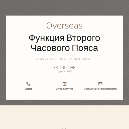
Overseas
Функция Второго
Часового Пояса
7930V/210T-H072 41 mm Титан
33 700 CHF
С учетом НДС
Запрос
Встреча в бутике
Cообщить о заинтересованности