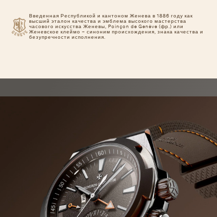
Введенная Республикой и кантоном Женева в 1886 году как
высший эталон качества и эмблема высокого мастерства
часового искусства Женевы, Poinçon de Genève (фр.) или
Женевское клеймо – синоним происхождения, знака качества и
безупречности исполнения.