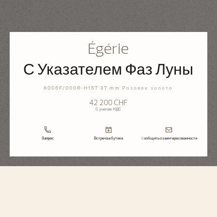
Égérie
С Указателем Фаз Луны
8005F/000R-H157 37 mm Розовое золото
42 200 CHF
С учетом НДС
Запрос
Встреча в бутике
Cообщить о заинтересованности