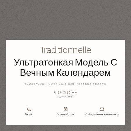
Traditionnelle
Ультратонкая Модель С
Вечным Календарем
4305T/000R-B947 36.5 mm Розовое золото
90 500 CHF
С учетом НДС
Запрос
Встреча в бутике
Cообщить о заинтересованности