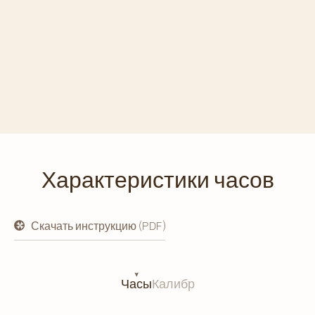
Характеристики часов
Скачать инструкцию (PDF)
открывается
в
новой
вкладке
Часы
Калибр