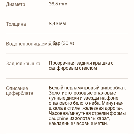
36.5 mm
Диаметр
8,43 мм
Толщина
3 бар (30 м)
Водонепроницаемость
Прозрачная задняя крышка с
Задняя крышка
сапфировым стеклом
Белый перламутровый циферблат.
Описание
Золотисто-розовые опаловые
циферблата
лунные диски и звезды на фоне
опалового белого неба. Минутная
шкала в стиле «железная дорога».
Часовая/минутная стрелки формы
dauphine из золота 18 карат,
накладные часовые метки.