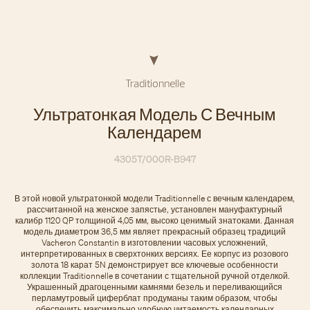
Traditionnelle
Ультратонкая Модель С Вечным
Календарем
4305T/000R-B947
В этой новой ультратонкой модели Traditionnelle с вечным календарем,
рассчитанной на женское запястье, установлен мануфактурный
калибр 1120 QP толщиной 4,05 мм, высоко ценимый знатоками. Данная
модель диаметром 36,5 мм являет прекрасный образец традиций
Vacheron Constantin в изготовлении часовых усложнений,
интерпретированных в сверхтонких версиях. Ее корпус из розового
золота 18 карат 5N демонстрирует все ключевые особенности
коллекции Traditionnelle в сочетании с тщательной ручной отделкой.
Украшенный драгоценными камнями безель и переливающийся
перламутровый циферблат продуманы таким образом, чтобы
обеспечить максимально удобную читаемость календарных