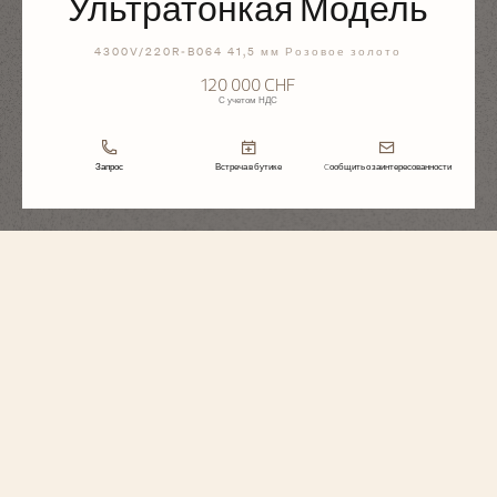
Ультратонкая Модель
4300V/220R-B064 41,5 мм Розовое золото
120 000 CHF
С учетом НДС
Запрос
Встреча в бутике
Cообщить о заинтересованности
Overseas
С Вечным Календарем, Ультратонкая
Модель
4300V/220R-B064