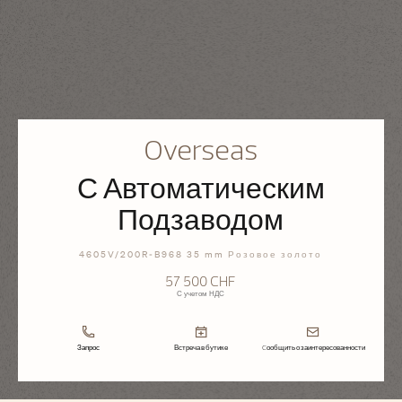
Overseas
С Автоматическим
Подзаводом
4605V/200R-B968 35 mm Розовое золото
57 500 CHF
С учетом НДС
Запрос
Встреча в бутике
Cообщить о заинтересованности