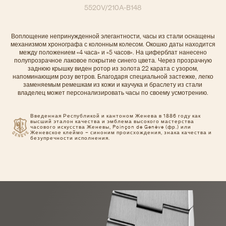
5520V/210A-B148
Воплощение непринужденной элегантности, часы из стали оснащены
механизмом хронографа с колонным колесом. Окошко даты находится
между положением «4 часа» и «5 часов». На циферблат нанесено
полупрозрачное лаковое покрытие синего цвета. Через прозрачную
заднюю крышку виден ротор из золота 22 карата с узором,
напоминающим розу ветров. Благодаря специальной застежке, легко
заменяемым ремешкам из кожи и каучука и браслету из стали
владелец может персонализировать часы по своему усмотрению.
Введенная Республикой и кантоном Женева в 1886 году как
высший эталон качества и эмблема высокого мастерства
часового искусства Женевы, Poinçon de Genève (фр.) или
Женевское клеймо – синоним происхождения, знака качества и
безупречности исполнения.