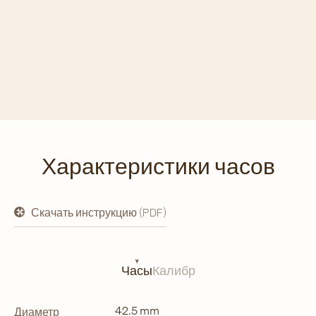
Характеристики часов
Скачать инструкцию (PDF)
открывается
в
новой
вкладке
Часы
Калибр
42.5 mm
Диаметр