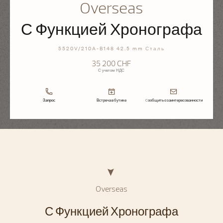
Overseas
С Функцией Хронографа
5520V/210A-B148 42.5 mm Сталь
35 200 CHF
С учетом НДС
Запрос
Встреча в бутике
Cообщить о заинтересованности
Overseas
С Функцией Хронографа