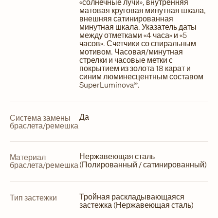
«солнечные лучи», внутренняя
матовая круговая минутная шкала,
внешняя сатинированная
минутная шкала. Указатель даты
между отметками «4 часа» и «5
часов». Счетчики со спиральным
мотивом. Часовая/минутная
стрелки и часовые метки с
покрытием из золота 18 карат и
синим люминесцентным составом
SuperLuminova®.
Да
Система замены
браслета/ремешка
Нержавеющая сталь
Материал
(Полированный / сатинированный)
браслета/ремешка
Тройная раскладывающаяся
Тип застежки
застежка (Нержавеющая сталь)