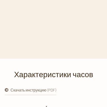
Характеристики часов
Скачать инструкцию (PDF)
открывается
в
новой
вкладке