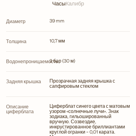
Часы
Калибр
39 mm
Диаметр
10,7 мм
Толщина
3 бар (30 м)
Водонепроницаемость
Прозрачная задняя крышка с
Задняя крышка
сапфировым стеклом
Циферблат синего цвета с матовым
Описание
узором «солнечные лучи». Знак
циферблата
зодиака, гильошированный
вручную. Созвездие,
инкрустированное бриллиантами
круглой огранки ~ 0,01 карата.