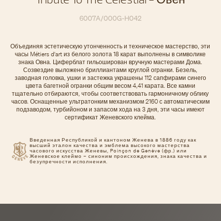
6007A/000G-H042
Объединяя эстетическую утонченность и техническое мастерство, эти
часы Métiers d'art из белого золота 18 карат выполнены в символике
знака Овна. Циферблат гильоширован вручную мастерами Дома.
Созвездие выложено бриллиантами круглой огранки. Безель,
заводная головка, ушки и застежка украшены 112 сапфирами синего
цвета багетной огранки общим весом 4,41 карата. Все камни
тщательно отбираются, чтобы соответствовать гармоничному облику
часов. Оснащенные ультратонким механизмом 2160 с автоматическим
подзаводом, турбийоном и запасом хода на 3 дня, эти часы имеют
сертификат Женевского клейма.
Введенная Республикой и кантоном Женева в 1886 году как
высший эталон качества и эмблема высокого мастерства
часового искусства Женевы, Poinçon de Genève (фр.) или
Женевское клеймо – синоним происхождения, знака качества и
безупречности исполнения.