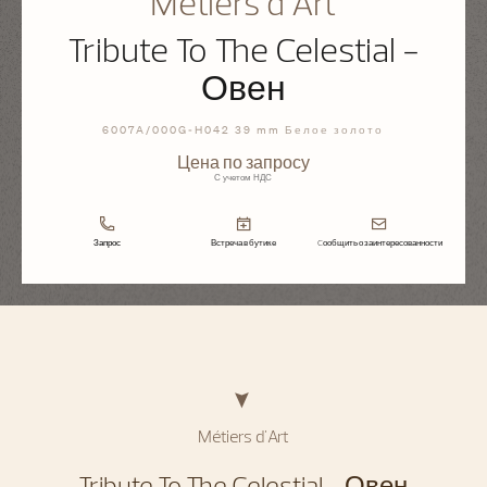
Métiers d'Art
Tribute To The Celestial -
Овен
6007A/000G-H042 39 mm Белое золото
Цена по запросу
С учетом НДС
Запрос
Встреча в бутике
Cообщить о заинтересованности
Métiers d'Art
Tribute To The Celestial - Овен